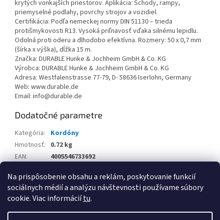
krytých vonkajších priestorov. Aplikácia: Schody, rampy,
priemyselné podlahy, povrchy strojov a vozidiel.
Certifikácia: Podľa nemeckej normy DIN 51130 – trieda
protišmykovosti R13. Vysoká priľnavosť vďaka silnému lepidlu.
Odolná proti oderu a dlhodobo efektívna. Rozmery: 50 x 0,7 mm
(šírka x výška), dĺžka 15 m.
Značka: DURABLE Hunke & Jochheim GmbH & Co. KG
Výrobca: DURABLE Hunke & Jochheim GmbH & Co. KG
Adresa: Westfalenstrasse 77-79, D- 58636 Iserlohn, Germany
Web: www.durable.de
Email: info@durable.de
Dodatočné parametre
Kategória
:
Kordóny
Hmotnosť
:
0.72 kg
EAN
:
4005546733692
Balenie
:
Na prispôsobenie obsahu a reklám, poskytovanie funkcií
sociálnych médií a analýzu návštevnosti používame súbory
Z
cookie. Viac informácií
tu
.
á
Vytvoril Shoptet
p