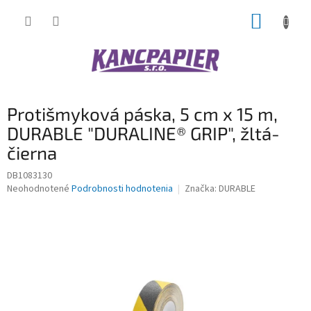
Prejsť
NÁKUP
na
obsah
KOŠÍK
Protišmyková páska, 5 cm x 15 m,
DURABLE "DURALINE® GRIP", žltá-
čierna
DB1083130
Priemerné
Neohodnotené
Podrobnosti hodnotenia
Značka:
DURABLE
hodnotenie
produktu
je
0,0
z
5
hviezdičiek.