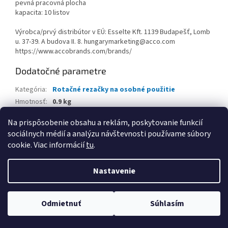
pevná pracovná plocha
kapacita: 10 listov
Výrobca/prvý distribútor v EÚ: Esselte Kft. 1139 Budapešť, Lomb
u. 37-39. A budova II. 8. hungarymarketing@acco.com
https://www.accobrands.com/brands/
Dodatočné parametre
Kategória
:
Rotačné rezačky na osobné použitie
Hmotnosť
:
0.9 kg
EAN
:
4002432129751
Na prispôsobenie obsahu a reklám, poskytovanie funkcií
sociálnych médií a analýzu návštevnosti používame súbory
Z
cookie. Viac informácií
tu
.
á
Vytvoril Shoptet
p
Nastavenie
ä
t
Copyright 2026
www.kancpapier.sk
. Všetky práva vyhradené.
i
Odmietnuť
Súhlasím
Upraviť nastavenie cookies
e