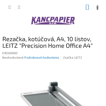
Prejsť
NÁKUP
na
obsah
KOŠÍK
Rezačka, kotúčová, A4, 10 listov,
LEITZ "Precision Home Office A4"
E90260000
Priemerné
Neohodnotené
Podrobnosti hodnotenia
Značka:
LEITZ
hodnotenie
produktu
je
0,0
z
5
hviezdičiek.