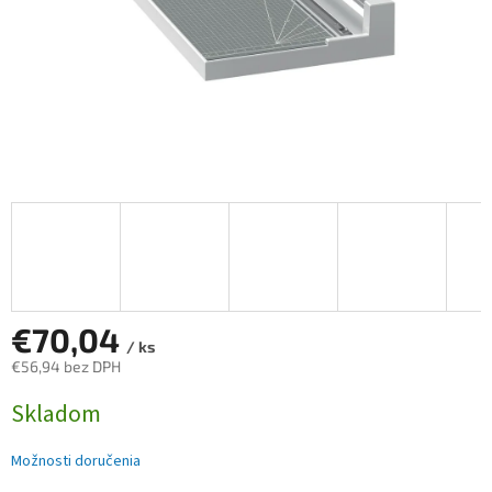
€70,04
/ ks
€56,94 bez DPH
Jednotková
Skladom
cena:
Možnosti doručenia