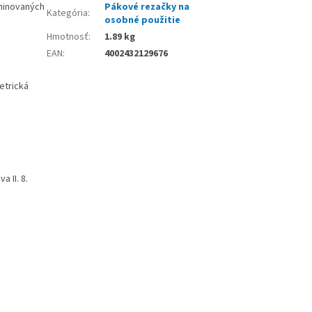
aminovaných
Pákové rezačky na
Kategória
:
osobné použitie
Hmotnosť
:
1.89 kg
EAN
:
4002432129676
etrická
 II. 8.