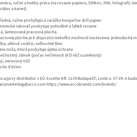
mácu, ručnú a hobby prácu (na rezanie papiera, štítkov, fólií, fotografií, l
iálov a kariet).
hľadná, ručne prichyľujúca zarážka bezpečne drží papier
nomická rukoväť poskytuje pohodlné a ľahké rezanie
ká, laminovaná pracovná plocha
racovnej ploche je k dispozícii niekoľko možností nastavenia: jednoduchá m
ka, uhlové vodiče, veľkostné línie
ana noža, ktorá poskytuje úplnú ochranu
ečnostný zámok (počas nečinnosti drží nôž uzamknutý)
ný, nerezový nôž
ita: 8 listov
ca/prvý distribútor v EÚ: Esselte Kft. 1139 Budapešť, Lomb u. 37-39. A budova
arymarketing@acco.com https://www.accobrands.com/brands/