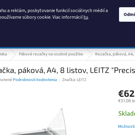
AKO NAKUPOVAŤ
OBCHODNÉ PODMIENKY
PODMIENKY OCHRANY
hu a reklám, poskytovanie funkcií sociálnych médií a
Odmi
používame súbory cookie. Viac informácií
tu
.
HĽADAŤ
Prevádzka a údržba
Nábytok
Centropen
DONAU
nika
Pákové rezačky na osobné použitie
Rezačka, páková, A4, 
čka, páková, A4, 8 listov, LEITZ "Prec
né
notené
Podrobnosti hodnotenia
Značka:
LEITZ
nie
€62
u
€51,08 b
Jednotk
Skla
cena:
iek.
Možnosti