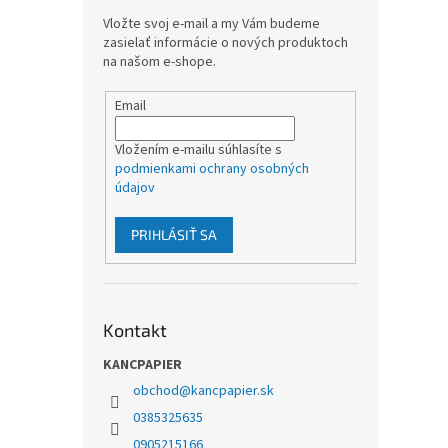
Vložte svoj e-mail a my Vám budeme
zasielať informácie o nových produktoch
na našom e-shope.
Email
Vložením e-mailu súhlasíte s
podmienkami ochrany osobných
údajov
PRIHLÁSIŤ SA
Kontakt
KANCPAPIER
obchod
@
kancpapier.sk
0385325635
0905215166