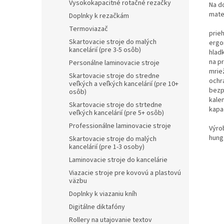
Vysokokapacitné rotačné rezačky
Na do
mater
Doplnky k rezačkám
Termoviazač
prie
Skartovacie stroje do malých
ergo
kancelárií (pre 3-5 osôb)
hlad
na p
Personálne laminovacie stroje
mriež
Skartovacie stroje do stredne
ochr
veľkých a veľkých kancelárií (pre 10+
bezp
osôb)
kale
Skartovacie stroje do strtedne
kapac
veľkých kancelárií (pre 5+ osôb)
Professionálne laminovacie stroje
Výrob
hung
Skartovacie stroje do malých
kancelárií (pre 1-3 osoby)
Laminovacie stroje do kancelárie
Viazacie stroje pre kovovú a plastovú
väzbu
Doplnky k viazaniu kníh
Digitálne diktafóny
Rollery na utajovanie textov