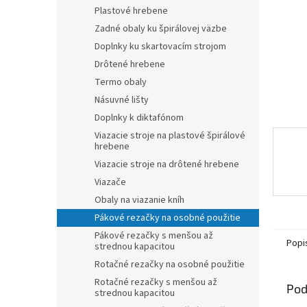
Plastové hrebene
Zadné obaly ku špirálovej väzbe
Doplnky ku skartovacím strojom
Drôtené hrebene
Termo obaly
Násuvné lišty
Doplnky k diktafónom
Viazacie stroje na plastové špirálové
hrebene
Viazacie stroje na drôtené hrebene
Viazače
Obaly na viazanie kníh
Pákové rezačky na osobné použitie
Pákové rezačky s menšou až
Popi
strednou kapacitou
Rotačné rezačky na osobné použitie
Rotačné rezačky s menšou až
Pod
strednou kapacitou