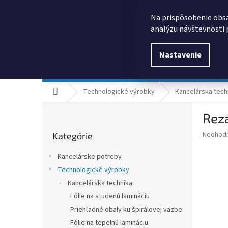
Prejsť
0385325635
obchod@kancpapier.sk
na
Na prispôsobenie obsa
obsah
analýzu návštevnosti 
Nastavenie
Kancelárske potreby
Technologické výrobky
Domov
Technologické výrobky
Kancelárska tech
B
Reza
o
Preskočiť
č
Priemer
Neohod
Kategórie
kategórie
n
hodnote
ý
produkt
Kancelárske potreby
p
je
Technologické výrobky
0,0
a
z
Kancelárska technika
n
5
e
Fólie na studenú lamináciu
hviezdič
l
Priehľadné obaly ku špirálovej väzbe
Fólie na tepelnú lamináciu