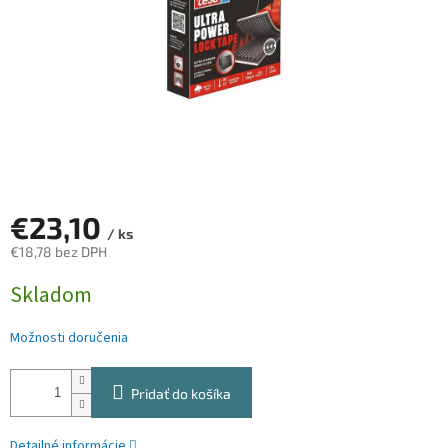
€23,10
/ ks
€18,78 bez DPH
Jednotková
Skladom
cena:
Možnosti doručenia
Pridať do košíka
Detailné informácie