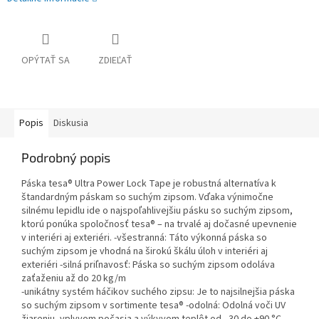
OPÝTAŤ SA
ZDIEĽAŤ
Popis
Diskusia
Podrobný popis
Páska tesa® Ultra Power Lock Tape je robustná alternatíva k
štandardným páskam so suchým zipsom. Vďaka výnimočne
silnému lepidlu ide o najspoľahlivejšiu pásku so suchým zipsom,
ktorú ponúka spoločnosť tesa® – na trvalé aj dočasné upevnenie
v interiéri aj exteriéri. -všestranná: Táto výkonná páska so
suchým zipsom je vhodná na širokú škálu úloh v interiéri aj
exteriéri -silná priľnavosť: Páska so suchým zipsom odoláva
zaťaženiu až do 20 kg/m
-unikátny systém háčikov suchého zipsu: Je to najsilnejšia páska
so suchým zipsom v sortimente tesa® -odolná: Odolná voči UV