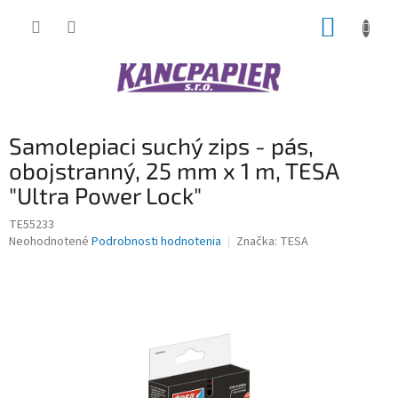
Prejsť
NÁKUP
na
obsah
KOŠÍK
Samolepiaci suchý zips - pás,
obojstranný, 25 mm x 1 m, TESA
"Ultra Power Lock"
TE55233
Priemerné
Neohodnotené
Podrobnosti hodnotenia
Značka:
TESA
hodnotenie
produktu
je
0,0
z
5
hviezdičiek.