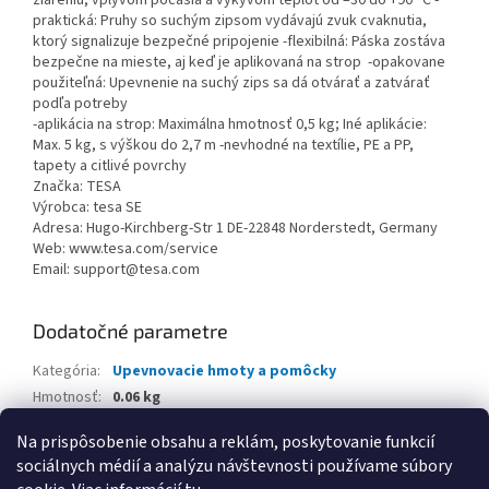
žiareniu, vplyvom počasia a výkyvom teplôt od –30 do +90 °C -
praktická: Pruhy so suchým zipsom vydávajú zvuk cvaknutia,
ktorý signalizuje bezpečné pripojenie -flexibilná: Páska zostáva
bezpečne na mieste, aj keď je aplikovaná na strop -opakovane
použiteľná: Upevnenie na suchý zips sa dá otvárať a zatvárať
podľa potreby
-aplikácia na strop: Maximálna hmotnosť 0,5 kg; Iné aplikácie:
Max. 5 kg, s výškou do 2,7 m -nevhodné na textílie, PE a PP,
tapety a citlivé povrchy
Značka: TESA
Výrobca: tesa SE
Adresa: Hugo-Kirchberg-Str 1 DE-22848 Norderstedt, Germany
Web: www.tesa.com/service
Email: support@tesa.com
Dodatočné parametre
Kategória
:
Upevnovacie hmoty a pomôcky
Hmotnosť
:
0.06 kg
EAN
:
4063565456374
Na prispôsobenie obsahu a reklám, poskytovanie funkcií
sociálnych médií a analýzu návštevnosti používame súbory
Z