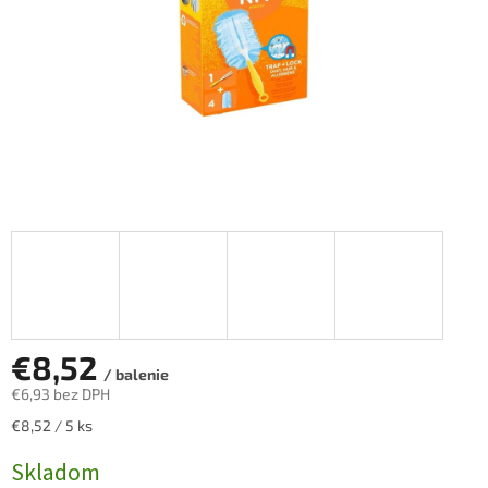
€8,52
/ balenie
€6,93 bez DPH
Jednotková
€8,52 / 5 ks
cena:
Skladom