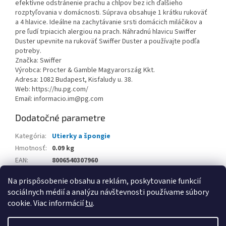
efektívne odstránenie prachu a chlpov bez ich ďalšieho
rozptyľovania v domácnosti. Súprava obsahuje 1 krátku rukoväť
a 4 hlavice. Ideálne na zachytávanie srsti domácich miláčikov a
pre ľudí trpiacich alergiou na prach. Náhradnú hlavicu Swiffer
Duster upevnite na rukoväť Swiffer Duster a používajte podľa
potreby.
Značka: Swiffer
Výrobca: Procter & Gamble Magyarország Kkt.
Adresa: 1082 Budapest, Kisfaludy u. 38.
Web: https://hu.pg.com/
Email: informacio.im@pg.com
Dodatočné parametre
Kategória
:
Utierky a špongie
Hmotnosť
:
0.09 kg
EAN
:
8006540307960
Balenie
:
Na prispôsobenie obsahu a reklám, poskytovanie funkcií
sociálnych médií a analýzu návštevnosti používame súbory
Z
cookie. Viac informácií
tu
.
á
Vytvoril Shoptet
p