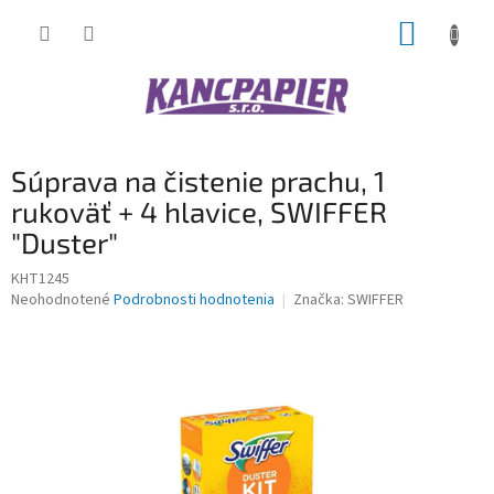
Prejsť
NÁKUP
na
obsah
KOŠÍK
Súprava na čistenie prachu, 1
rukoväť + 4 hlavice, SWIFFER
"Duster"
KHT1245
Priemerné
Neohodnotené
Podrobnosti hodnotenia
Značka:
SWIFFER
hodnotenie
produktu
je
0,0
z
5
hviezdičiek.