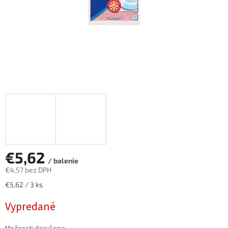
€5,62
/ balenie
€4,57 bez DPH
Jednotková
€5,62 / 3 ks
cena:
Vypredané