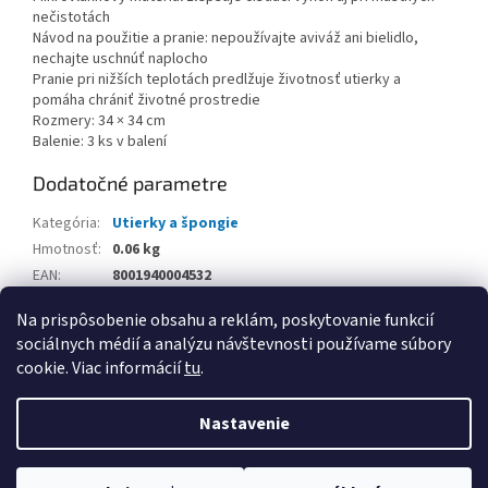
nečistotách
Návod na použitie a pranie: nepoužívajte aviváž ani bielidlo,
nechajte uschnúť naplocho
Pranie pri nižších teplotách predlžuje životnosť utierky a
pomáha chrániť životné prostredie
Rozmery: 34 × 34 cm
Balenie: 3 ks v balení
Dodatočné parametre
Kategória
:
Utierky a špongie
Hmotnosť
:
0.06 kg
EAN
:
8001940004532
Balenie
:
Na prispôsobenie obsahu a reklám, poskytovanie funkcií
sociálnych médií a analýzu návštevnosti používame súbory
Z
cookie. Viac informácií
tu
.
á
Vytvoril Shoptet
p
Nastavenie
ä
t
Copyright 2026
www.kancpapier.sk
. Všetky práva vyhradené.
i