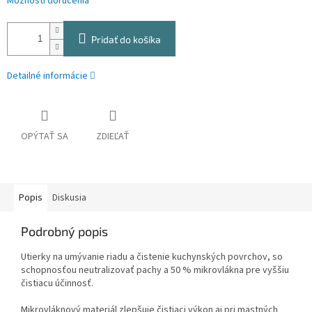
Možnosti doručenia
Pridať do košíka
Detailné informácie
OPÝTAŤ SA
ZDIEĽAŤ
Popis
Diskusia
Podrobný popis
Utierky na umývanie riadu a čistenie kuchynských povrchov, so
schopnosťou neutralizovať pachy a 50 % mikrovlákna pre vyššiu
čistiacu účinnosť.
Mikrovláknový materiál zlepšuje čistiaci výkon aj pri mastných