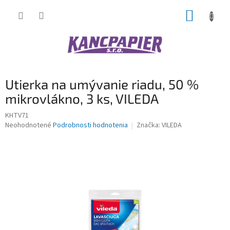
Prejsť
NÁKUP
na
obsah
KOŠÍK
Utierka na umývanie riadu, 50 %
mikrovlákno, 3 ks, VILEDA
KHTV71
Priemerné
Neohodnotené
Podrobnosti hodnotenia
Značka:
VILEDA
hodnotenie
produktu
je
0,0
z
5
hviezdičiek.