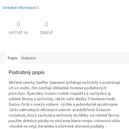
Detailné informácie
OPÝTAŤ SA
ZDIEĽAŤ
Popis
Diskusia
Podrobný popis
Vlhčené utierky Swiffer Sweeper priťahujú nečistoty a uzatvárajú
ich vo vnútri, čím zaisťujú dôkladné čistenie podlahových
povrchov. Špeciálny čistiaci roztok rozpúšťa a zachytáva aj
odolné škvrny a nečistoty, takže vaše dlažby či linoleum budú
žiarivo čisté a sviežo voňavé. -rýchle a jednoduché upratovanie
-20 ks náhradných vlhčených utierok -predvlhčené čistiacim
roztokom, ktorý zachytáva nečistoty do hĺbky -na odolné škvrny
použite drhnúce pásiky na otočenej hlavici mopu -citrusová vôňa
-vhodné na vinyl, keramiku a ošetrené drevené podlahy -