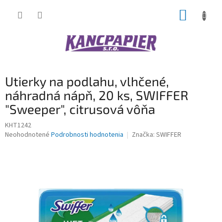
Prejsť
NÁKUP
na
obsah
KOŠÍK
Utierky na podlahu, vlhčené,
náhradná nápň, 20 ks, SWIFFER
"Sweeper", citrusová vôňa
KHT1242
Priemerné
Neohodnotené
Podrobnosti hodnotenia
Značka:
SWIFFER
hodnotenie
produktu
je
0,0
z
5
hviezdičiek.