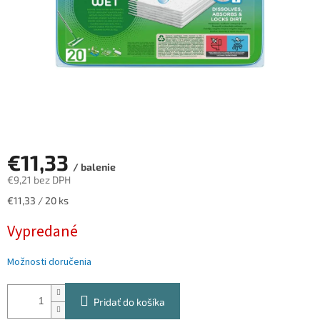
€11,33
/ balenie
€9,21 bez DPH
Jednotková
€11,33 / 20 ks
cena:
Vypredané
Možnosti doručenia
Pridať do košíka