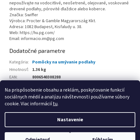
nepoužívajte na vodocitlivé, neošetrené, olejované, voskované
drevené podlahy, pórovité dlaždice alebo koberce.
Značka: Swiffer
Výrobca: Procter & Gamble Magyarország Kkt.
Adresa: 1082 Budapest, Kisfaludy u. 38.
Web: https://hu.pg.com/
Email: informacio.im@pg.com
Dodatočné parametre
Kategória
:
Pomôcky na umývanie podlahy
Hmotnosť
:
1.36 kg
EAN
:
8006540308288
Balenie
:
Na prispôsobenie obsahu a reklám, poskytovanie funkcií
sociálnych médií a analýzu návštevnosti používame súbory
Z
cookie. Viac informácií
tu
.
á
Vytvoril Shoptet
p
Nastavenie
ä
t
Copyright 2026
www.kancpapier.sk
. Všetky práva vyhradené.
i
Odmietnuť
Súhlasím