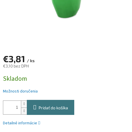
€3,81
/ ks
€3,10 bez DPH
Jednotková
Skladom
cena:
Možnosti doručenia
Pridať do košíka
Detailné informácie