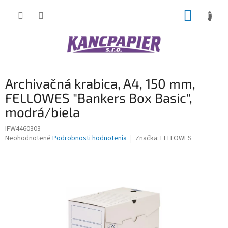
Prejsť
NÁKUP
na
obsah
KOŠÍK
Archivačná krabica, A4, 150 mm,
FELLOWES "Bankers Box Basic",
modrá/biela
IFW4460303
Priemerné
Neohodnotené
Podrobnosti hodnotenia
Značka:
FELLOWES
hodnotenie
produktu
je
0,0
z
5
hviezdičiek.