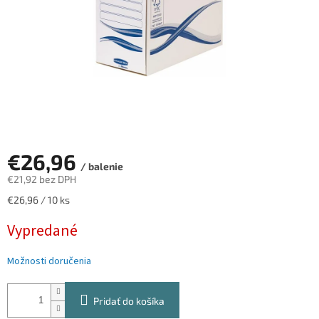
€26,96
/ balenie
€21,92 bez DPH
Jednotková
€26,96 / 10 ks
cena:
Vypredané
Možnosti doručenia
Pridať do košíka