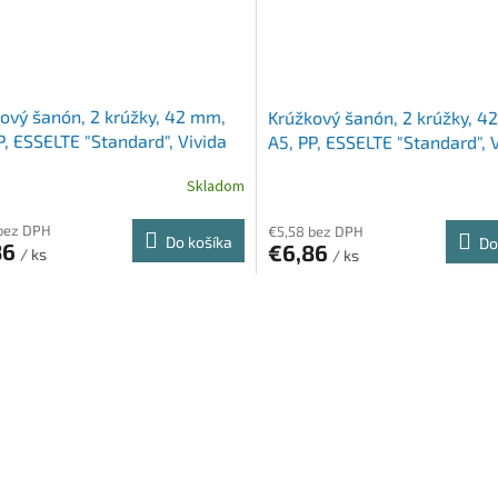
ový šanón, 2 krúžky, 42 mm,
Krúžkový šanón, 2 krúžky, 4
P, ESSELTE "Standard", Vivida
A5, PP, ESSELTE "Standard", 
ený
modrý
Skladom
bez DPH
€5,58 bez DPH
Do košíka
Do
86
€6,86
/ ks
/ ks
O
v
l
á
d
a
c
i
e
p