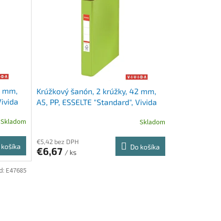
2 mm,
Krúžkový šanón, 2 krúžky, 42 mm,
Vivida
A5, PP, ESSELTE "Standard", Vivida
zelený
Skladom
Skladom
€5,42 bez DPH
 košíka
Do košíka
€6,67
/ ks
d:
E47685