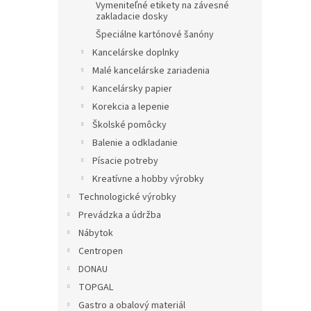
Vymeniteľné etikety na závesné
zakladacie dosky
Špeciálne kartónové šanóny
Kancelárske doplnky
Malé kancelárske zariadenia
Kancelársky papier
Korekcia a lepenie
Školské pomôcky
Balenie a odkladanie
Písacie potreby
Kreatívne a hobby výrobky
Technologické výrobky
Prevádzka a údržba
Nábytok
Centropen
DONAU
TOPGAL
Gastro a obalový materiál