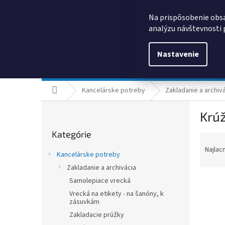
Prejsť
0385325635
obchod@kancpapier.sk
na
Na prispôsobenie obsa
obsah
analýzu návštevnosti 
Nastavenie
Kancelárske potreby
Technologické výrobky
Domov
Kancelárske potreby
Zakladanie a archiv
B
Krú
o
Preskočiť
č
Kategórie
kategórie
R
n
a
ý
Najlac
Kancelárske potreby
d
p
Zakladanie a archivácia
e
a
n
Samolepiace vrecká
n
i
e
Vrecká na etikety - na šanóny, k
zásuvkám
e
l
V
p
Zakladacie prúžky
ý