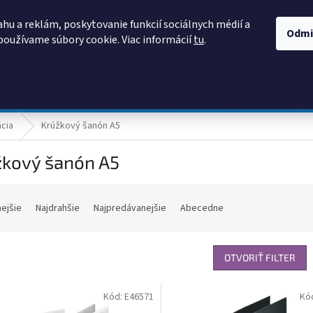
AKO NAKUPOVAŤ
OBCHODNÉ PODMIENKY
PODMIENKY OCHRANY
hu a reklám, poskytovanie funkcií sociálnych médií a
Odmi
používame súbory cookie. Viac informácií
tu
.
HĽADAŤ
Prevádzka a údržba
Nábytok
Centropen
DONAU
ácia
Krúžkový šanón A5
žkový šanón A5
nejšie
Najdrahšie
Najpredávanejšie
Abecedne
OTVORIŤ FILTER
Kód:
E46571
Kó