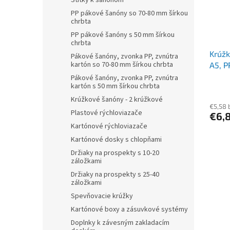
Štítky k šanónom
PP pákové šanóny so 70-80 mm šírkou
chrbta
PP pákové šanóny s 50 mm šírkou
chrbta
Krúžk
Pákové šanóny, zvonka PP, zvnútra
kartón so 70-80 mm šírkou chrbta
A5, P
červ
Pákové šanóny, zvonka PP, zvnútra
kartón s 50 mm šírkou chrbta
Krúžkové šanóny - 2 krúžkové
€5,58 
Plastové rýchloviazače
€6,
Kartónové rýchloviazače
Kartónové dosky s chlopňami
Držiaky na prospekty s 10-20
záložkami
Držiaky na prospekty s 25-40
záložkami
Spevňovacie krúžky
Kartónové boxy a zásuvkové systémy
Doplnky k závesným zakladacím