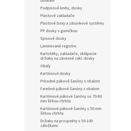
doskám
Podpisové knihy, dosky
Plastové zakladače
Plastové boxy a zásuvkové systémy
PP dosky s gumičkou
Spisové dosky
Laminované registre
Kartotéky, zakladače, sklápacie
držiaky na závesné zakl. dosky
Obaly
Kartónové dosky
Prírodné pákové šanóny s obalom
Farebné pákové šanóny s obalom
Kartónové pákové šanóny so 70-80
mm šírkou chrbta
Kartónové pákové šanóny s 50 mm
šírkou chrbta
Držiaky na prospekty s 50-100
záložkami