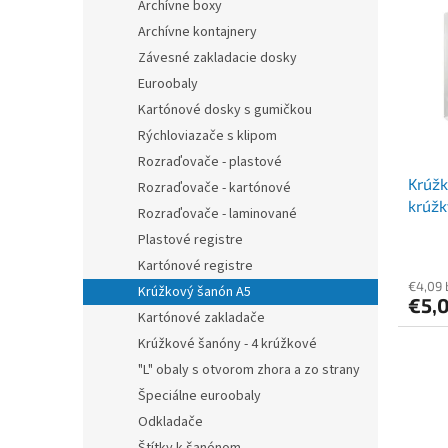
r
Archívne boxy
p
o
i
Archívne kontajnery
d
s
Závesné zakladacie dosky
u
p
Euroobaly
k
r
t
Kartónové dosky s gumičkou
o
o
Rýchloviazače s klipom
d
v
Rozraďovače - plastové
u
Krúžk
k
Rozraďovače - kartónové
krúžk
t
Rozraďovače - laminované
biely
o
Plastové registre
v
Kartónové registre
€4,09
Krúžkový šanón A5
€5,
Kartónové zakladače
Krúžkové šanóny - 4 krúžkové
"L" obaly s otvorom zhora a zo strany
Špeciálne euroobaly
Odkladače