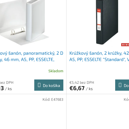
ový šanón, panoramatický, 2 D
Krúžkový šanón, 2 krúžky, 4
y, 46 mm, A5, PP, ESSELTE,
A5, PP, ESSELTE "Standard", 
čierny
Skladom
 bez DPH
€5,42 bez DPH
Do košíka
Do
03
€6,67
/ ks
/ ks
Kód:
E47683
Kó