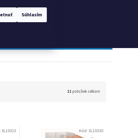
 OSOBNÝCH ÚDAJOV
Prihlásenie
etnuť
Súhlasím
NÁKUPNÝ
Prázdny košík
KOŠÍK
TOPGAL
Gastro a obalový materiál
Tlačivá
Obchodné po
11
položiek celkom
:
3L10315
Kód:
3L10330