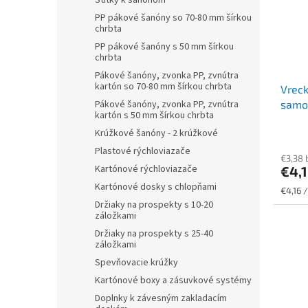
Štítky k šanónom
PP pákové šanóny so 70-80 mm šírkou
chrbta
PP pákové šanóny s 50 mm šírkou
chrbta
Pákové šanóny, zvonka PP, zvnútra
kartón so 70-80 mm šírkou chrbta
Vreck
Pákové šanóny, zvonka PP, zvnútra
samol
kartón s 50 mm šírkou chrbta
Krúžkové šanóny - 2 krúžkové
Plastové rýchloviazače
€3,38 
Kartónové rýchloviazače
€4,
Kartónové dosky s chlopňami
Jednot
€4,16 /
cena:
Držiaky na prospekty s 10-20
záložkami
Držiaky na prospekty s 25-40
záložkami
Spevňovacie krúžky
Kartónové boxy a zásuvkové systémy
Doplnky k závesným zakladacím