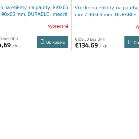
o na etikety, na palety, 140x65
Vrecko na etikety, na palety
 90x65 mm, DURABLE , modré
mm / 90x65 mm, DURABLE , 
Vypredané
V
0 bez DPH
€109,50 bez DPH
Do košíka
Do
4,69
€134,69
/ ks
/ ks
O
v
l
á
d
a
c
i
e
p
r
v
k
y