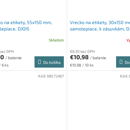
o na etikety, 55x150 mm,
Vrecko na etikety, 30x150 m
epiace, DJOIS
samolepiace, k zásuvkám, D
Skladom
V
 bez DPH
€8,93 bez DPH
90
€10,98
/ balenie
/ balenie
Do košíka
Do
ková
Jednotková
/ 6 ks
€10,98 / 10 ks
cena:
Kód:
DB172407
Kód: