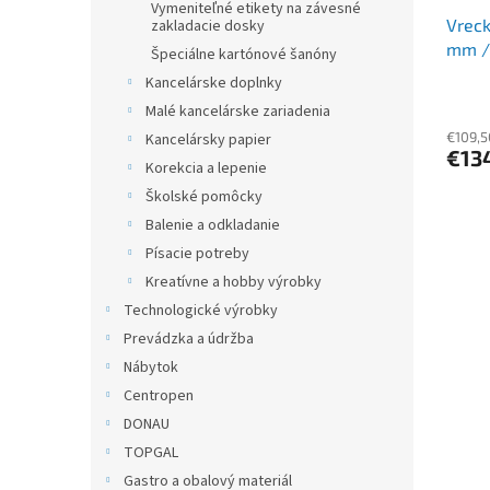
Vymeniteľné etikety na závesné
Vreck
zakladacie dosky
mm /
Špeciálne kartónové šanóny
Kancelárske doplnky
Malé kancelárske zariadenia
€109,5
Kancelársky papier
€13
Korekcia a lepenie
Školské pomôcky
Balenie a odkladanie
Písacie potreby
Kreatívne a hobby výrobky
Technologické výrobky
Prevádzka a údržba
Nábytok
Centropen
DONAU
TOPGAL
Gastro a obalový materiál