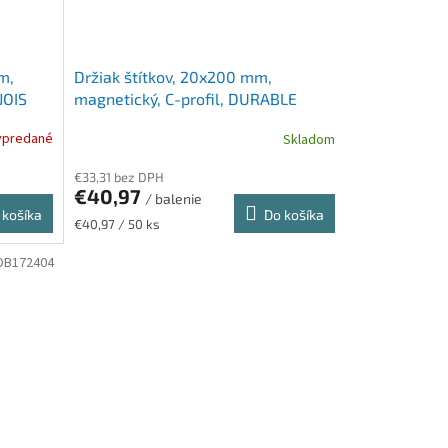
m,
Držiak štítkov, 20x200 mm,
JOIS
magnetický, C-profil, DURABLE
ypredané
Skladom
€33,31 bez DPH
€40,97
/ balenie
 košíka
Do košíka
Jednotková
€40,97 / 50 ks
cena:
DB172404