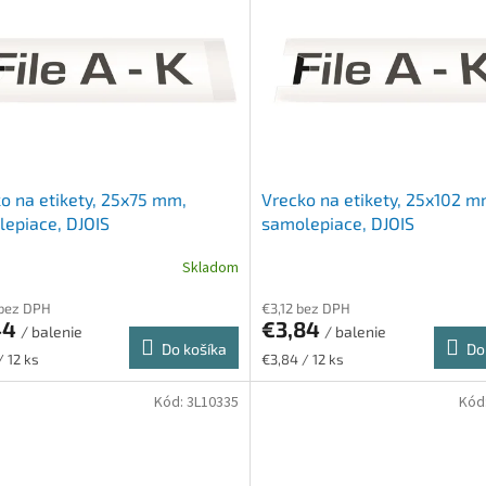
o na etikety, 25x75 mm,
Vrecko na etikety, 25x102 m
epiace, DJOIS
samolepiace, DJOIS
Skladom
 bez DPH
€3,12 bez DPH
44
€3,84
/ balenie
/ balenie
Do košíka
Do
ková
Jednotková
/ 12 ks
€3,84 / 12 ks
cena:
Kód:
3L10335
Kód