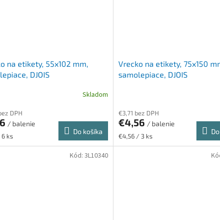
o na etikety, 55x102 mm,
Vrecko na etikety, 75x150 m
epiace, DJOIS
samolepiace, DJOIS
Skladom
bez DPH
€3,71 bez DPH
16
€4,56
/ balenie
/ balenie
Do košíka
Do
ková
Jednotková
 6 ks
€4,56 / 3 ks
cena:
Kód:
3L10340
Kó