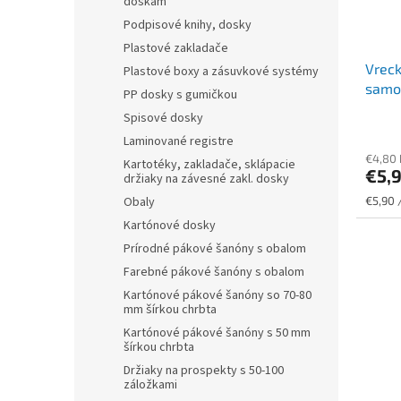
doskám
Podpisové knihy, dosky
Plastové zakladače
Vreck
Plastové boxy a zásuvkové systémy
samol
PP dosky s gumičkou
Spisové dosky
Laminované registre
€4,80
Kartotéky, zakladače, sklápacie
€5,
držiaky na závesné zakl. dosky
Jednot
€5,90 
Obaly
cena:
Kartónové dosky
Prírodné pákové šanóny s obalom
Farebné pákové šanóny s obalom
Kartónové pákové šanóny so 70-80
mm šírkou chrbta
Kartónové pákové šanóny s 50 mm
šírkou chrbta
Držiaky na prospekty s 50-100
záložkami