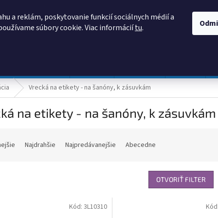
AKO NAKUPOVAŤ
OBCHODNÉ PODMIENKY
PODMIENKY OCHRANY
hu a reklám, poskytovanie funkcií sociálnych médií a
Odmi
používame súbory cookie. Viac informácií
tu
.
HĽADAŤ
Prevádzka a údržba
Nábytok
Centropen
DONAU
ácia
Vrecká na etikety - na šanóny, k zásuvkám
ká na etikety - na šanóny, k zásuvkám
nejšie
Najdrahšie
Najpredávanejšie
Abecedne
OTVORIŤ FILTER
Kód:
3L10310
Kód