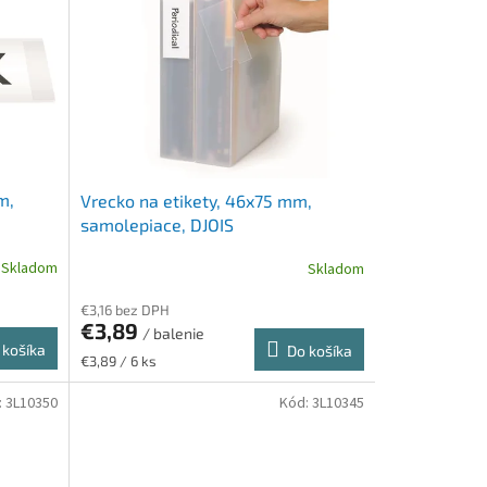
m,
Vrecko na etikety, 46x75 mm,
samolepiace, DJOIS
Skladom
Skladom
€3,16 bez DPH
€3,89
/ balenie
 košíka
Do košíka
Jednotková
€3,89 / 6 ks
cena:
:
3L10350
Kód:
3L10345