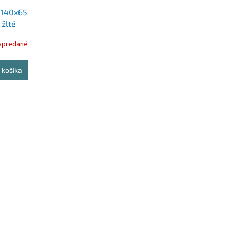
, 140x65
žlté
ypredané
 košíka