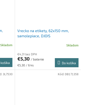
m,
Vrecko na etikety, 62x150 mm,
samolepiace, DJOIS
Skladom
Skladom
€4,31 bez DPH
€5,30
/ balenie
 košíka
Do košíka
Jednotková
€5,30 / 6 ks
cena:
d:
3L7530
Kód:
DB171358