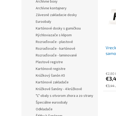
r
Archívne boxy
p
o
i
Archívne kontajnery
d
s
Závesné zakladacie dosky
u
p
Euroobaly
k
r
t
Kartónové dosky s gumičkou
o
o
Rýchloviazače s klipom
d
v
Rozraďovače - plastové
u
Vreck
k
Rozraďovače - kartónové
samol
t
Rozraďovače - laminované
o
Plastové registre
v
Kartónové registre
€2,80
Krúžkový šanón A5
€3,
Kartónové zakladače
Jednot
€3,44 
Krúžkové šanóny - 4 krúžkové
cena:
"L" obaly s otvorom zhora a zo strany
Špeciálne euroobaly
Odkladače