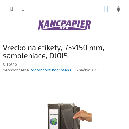
Prejsť
NÁKUP
na
obsah
KOŠÍK
Vrecko na etikety, 75x150 mm,
samolepiace, DJOIS
3L10350
Priemerné
Neohodnotené
Podrobnosti hodnotenia
Značka:
DJOIS
hodnotenie
produktu
je
0,0
z
5
hviezdičiek.