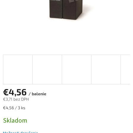
€4,56
/ balenie
€3,71 bez DPH
Jednotková
€4,56 / 3 ks
cena:
Skladom