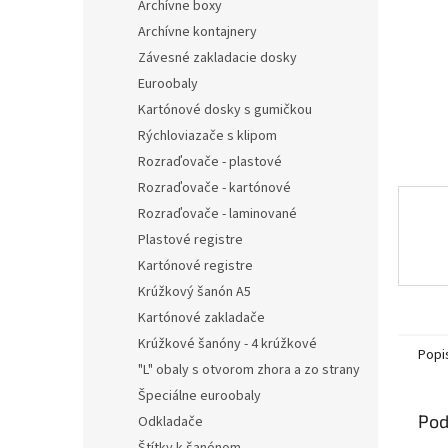
Archívne boxy
Archívne kontajnery
Závesné zakladacie dosky
Euroobaly
Kartónové dosky s gumičkou
Rýchloviazače s klipom
Rozraďovače - plastové
Rozraďovače - kartónové
Rozraďovače - laminované
Plastové registre
Kartónové registre
Krúžkový šanón A5
Kartónové zakladače
Krúžkové šanóny - 4 krúžkové
Popi
"L" obaly s otvorom zhora a zo strany
Špeciálne euroobaly
Pod
Odkladače