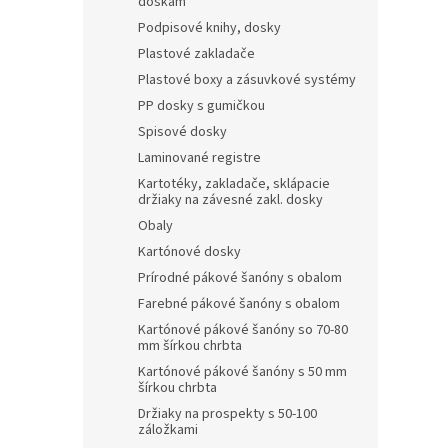
doskám
Podpisové knihy, dosky
Plastové zakladače
Plastové boxy a zásuvkové systémy
PP dosky s gumičkou
Spisové dosky
Laminované registre
Kartotéky, zakladače, sklápacie
držiaky na závesné zakl. dosky
Obaly
Kartónové dosky
Prírodné pákové šanóny s obalom
Farebné pákové šanóny s obalom
Kartónové pákové šanóny so 70-80
mm šírkou chrbta
Kartónové pákové šanóny s 50 mm
šírkou chrbta
Držiaky na prospekty s 50-100
záložkami