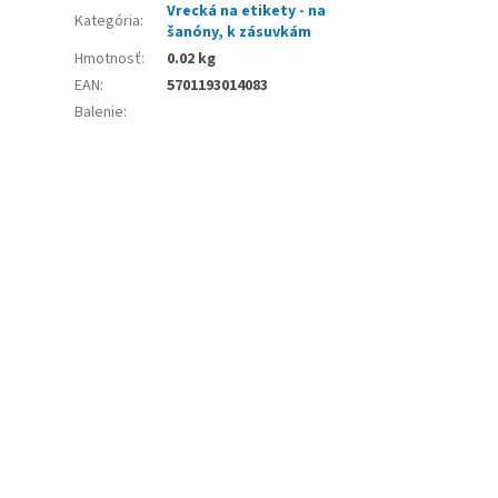
Vrecká na etikety - na
Kategória
:
šanóny, k zásuvkám
Hmotnosť
:
0.02 kg
EAN
:
5701193014083
Balenie
: