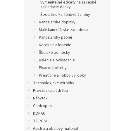
Vymeniteľné etikety na závesné
zakladacie dosky
Špeciálne kartónové šanóny
Kancelárske doplnky
Malé kancelárske zariadenia
Kancelársky papier
Korekcia a lepenie
Školské pomôcky
Balenie a odkladanie
Písacie potreby
Kreatívne a hobby výrobky
Technologické výrobky
Prevádzka a údržba
Nábytok
Centropen
DONAU
TOPGAL
Gastro a obalový materiál