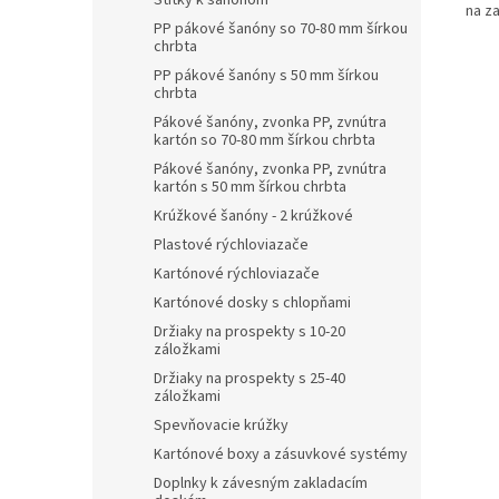
Štítky k šanónom
na z
PP pákové šanóny so 70-80 mm šírkou
chrbta
PP pákové šanóny s 50 mm šírkou
chrbta
Pákové šanóny, zvonka PP, zvnútra
kartón so 70-80 mm šírkou chrbta
Pákové šanóny, zvonka PP, zvnútra
kartón s 50 mm šírkou chrbta
Krúžkové šanóny - 2 krúžkové
Plastové rýchloviazače
Kartónové rýchloviazače
Kartónové dosky s chlopňami
Držiaky na prospekty s 10-20
záložkami
Držiaky na prospekty s 25-40
záložkami
Spevňovacie krúžky
Kartónové boxy a zásuvkové systémy
Doplnky k závesným zakladacím