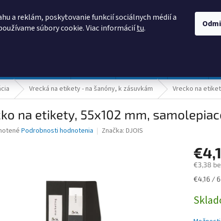
AKO NAKUPOVAŤ
OBCHODNÉ PODMIENKY
PODMIENKY OCHRANY
hu a reklám, poskytovanie funkcií sociálnych médií a
Odmi
používame súbory cookie. Viac informácií
tu
.
HĽADAŤ
Prevádzka a údržba
Nábytok
Centropen
DONAU
ácia
Vrecká na etikety - na šanóny, k zásuvkám
Vrecko na etike
ko na etikety, 55x102 mm, samolepiac
né
notené
Podrobnosti hodnotenia
Značka:
DJOIS
nie
€4,
u
€3,38 b
Jednotk
€4,16 / 6
cena:
iek.
Skla