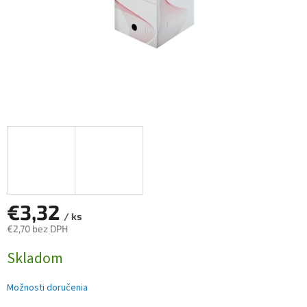
€3,32
/ ks
€2,70 bez DPH
Jednotková
Skladom
cena:
Možnosti doručenia