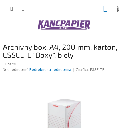
Prejsť
NÁKUP
na
obsah
KOŠÍK
Archívny box, A4, 200 mm, kartón,
ESSELTE "Boxy", biely
E128701
Priemerné
Neohodnotené
Podrobnosti hodnotenia
Značka:
ESSELTE
hodnotenie
produktu
je
0,0
z
5
hviezdičiek.