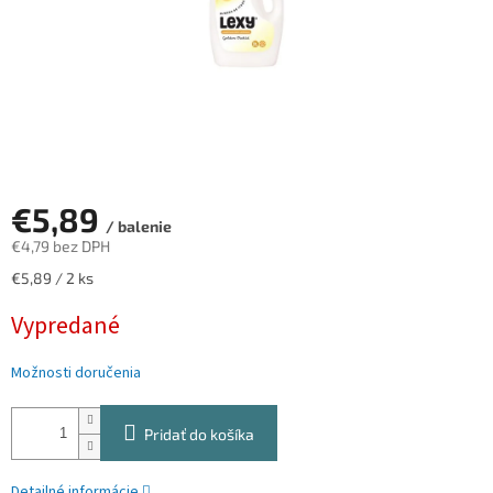
€5,89
/ balenie
€4,79 bez DPH
Jednotková
€5,89 / 2 ks
cena:
Vypredané
Možnosti doručenia
Pridať do košíka
Detailné informácie