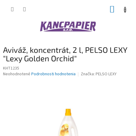
Prejsť
NÁKUP
na
obsah
KOŠÍK
Aviváž, koncentrát, 2 l, PELSO LEXY
"Lexy Golden Orchid"
KHT1235
Priemerné
Neohodnotené
Podrobnosti hodnotenia
Značka:
PELSO LEXY
hodnotenie
produktu
je
0,0
z
5
hviezdičiek.