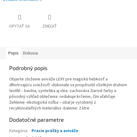
OPÝTAŤ SA
ZDIEĽAŤ
Popis
Diskusia
Podrobný popis
Objavte zloženie aviváže LEXY pre magickú hebkosť a
dlhotrvajúcu sviežosť! -dokonale sa prispôsobí všetkým druhom
textílií – bavlna, syntetika aj vlna -zachováva žiarivé farby a
pôvodný vzhľad oblečenia -redukuje krčenie, čím uľahčuje
žehlenie -ekologická voľba – obal je vyrobený z
recyklovateľných materiálov -balenie: 2 litre
Dodatočné parametre
Kategória
:
Pracie prášky a aviváže