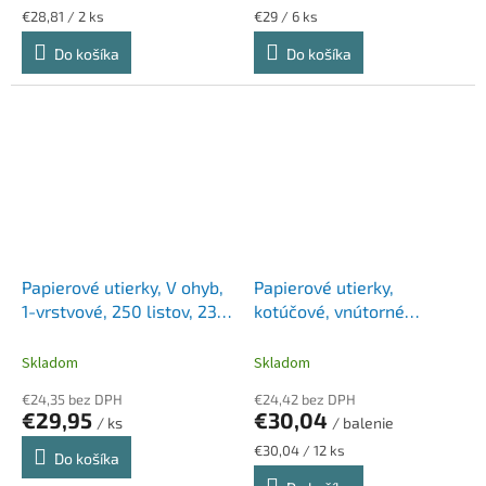
Jednotková
Jednotková
€28,81 / 2 ks
€29 / 6 ks
cena:
cena:
Do košíka
Do košíka
Papierové utierky, V ohyb,
Papierové utierky,
1-vrstvové, 250 listov, 23 x
kotúčové, vnútorné
25 cm, "Vella", prírodné
dávkovanie, 2-vrstvové,
(natúr)
LUCART, "Strong 14 CF",
Skladom
Skladom
snehobiela
€24,35 bez DPH
€24,42 bez DPH
€29,95
€30,04
/ ks
/ balenie
Jednotková
€30,04 / 12 ks
Do košíka
cena: