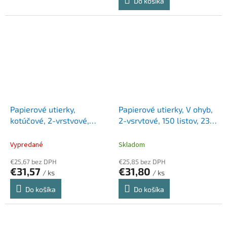
Do košíka
Papierové utierky,
Papierové utierky, V ohyb,
kotúčové, 2-vrstvové,
2-vsrvtové, 150 listov, 23 ×
KATRIN, "Plus M2",
25 cm, "Vella", snehobiela
snehobiela
Vypredané
Skladom
€25,67 bez DPH
€25,85 bez DPH
€31,57
€31,80
/ ks
/ ks
Do košíka
Do košíka