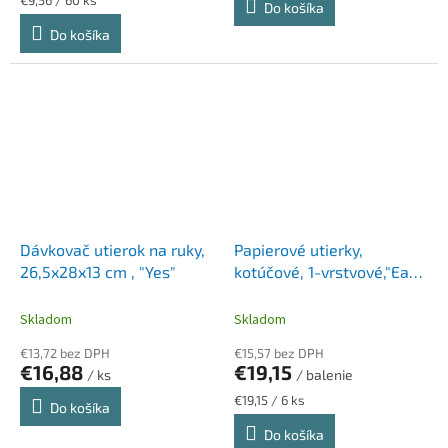
€9,56 / 60 ks
Do košíka
cena:
Do košíka
Dávkovač utierok na ruky,
Papierové utierky,
26,5x28x13 cm , "Yes"
kotúčové, 1-vrstvové,"Easy
Blue", modré
Skladom
Skladom
€13,72 bez DPH
€15,57 bez DPH
€16,88
€19,15
/ ks
/ balenie
Jednotková
€19,15 / 6 ks
Do košíka
cena:
Do košíka