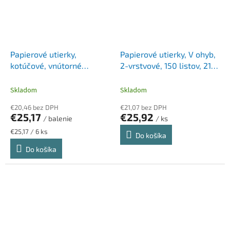
Papierové utierky,
Papierové utierky, V ohyb,
kotúčové, vnútorné
2-vrstvové, 150 listov, 21 x
dávkovanie, 2-vrstvové,
23 cm, SOVIO
LUCART "Strong 19 CF",
Skladom
Skladom
snehobiela
€20,46 bez DPH
€21,07 bez DPH
€25,17
€25,92
/ balenie
/ ks
Jednotková
€25,17 / 6 ks
Do košíka
cena:
Do košíka