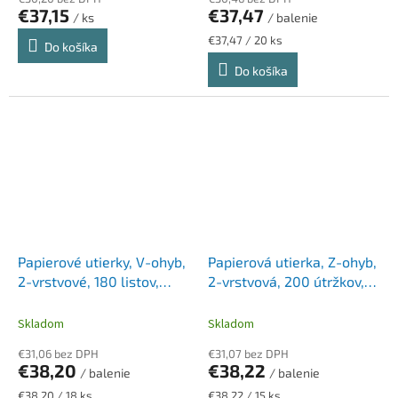
€37,15
€37,47
/ ks
/ balenie
Jednotková
€37,47 / 20 ks
Do košíka
cena:
Do košíka
Papierové utierky, V-ohyb,
Papierová utierka, Z-ohyb,
2-vrstvové, 180 listov,
2-vrstvová, 200 útržkov,
LUCART, "Strong V180S",
pre Slim dávkovače,
snehobiela
LUCART "ECO Z 20", biela
Skladom
Skladom
€31,06 bez DPH
€31,07 bez DPH
€38,20
€38,22
/ balenie
/ balenie
Jednotková
Jednotková
€38,20 / 18 ks
€38,22 / 15 ks