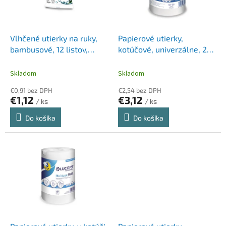
p
k
r
t
o
o
d
Vlhčené utierky na ruky,
Papierové utierky,
v
u
bambusové, 12 listov,
kotúčové, univerzálne, 2-
k
CHEEKY PANDA, bez vône
vrstvové, LUCART
t
"CLEANIT 300", biele
Skladom
Skladom
o
€0,91 bez DPH
€2,54 bez DPH
v
€1,12
€3,12
/ ks
/ ks
Do košíka
Do košíka