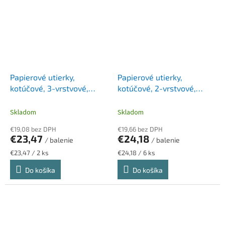
Papierové utierky,
Papierové utierky,
kotúčové, 3-vrstvové,
kotúčové, 2-vrstvové,
LUCART "Strong Blue
LUCART "EcoNatural 19
3.500", modrá
CF", havana hnedé
Skladom
Skladom
€19,08 bez DPH
€19,66 bez DPH
€23,47
€24,18
/ balenie
/ balenie
Jednotková
Jednotková
€23,47 / 2 ks
€24,18 / 6 ks
cena:
cena:
Do košíka
Do košíka