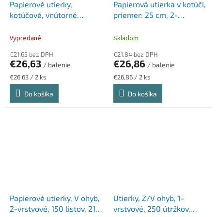
Papierové utierky,
Papierová utierka v kotúči,
kotúčové, vnútorné
priemer: 25 cm, 2-
dávkovanie, 2-vrstvové,
vrstvová, W2 systém,
LUCART "Strong 675 CF",
TORK, biela
Vypredané
Skladom
biela
€21,65 bez DPH
€21,84 bez DPH
€26,63
€26,86
/ balenie
/ balenie
Jednotková
Jednotková
€26,63 / 2 ks
€26,86 / 2 ks
cena:
cena:
Do košíka
Do košíka
Papierové utierky, V ohyb,
Utierky, Z/V ohyb, 1-
2-vrstvové, 150 listov, 21 x
vrstvové, 250 útržkov,