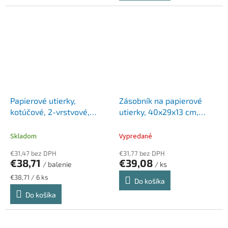
Papierové utierky,
Zásobník na papierové
kotúčové, 2-vrstvové,
utierky, 40x29x13 cm,
LUCART "Strong 140 A",
LUCART "EcoNatural",
biele
čierna
Skladom
Vypredané
€31,47 bez DPH
€31,77 bez DPH
€38,71
€39,08
/ balenie
/ ks
Jednotková
€38,71 / 6 ks
Do košíka
cena:
Do košíka