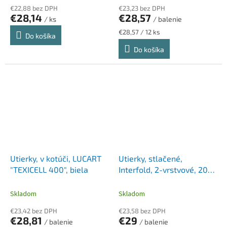
€22,88 bez DPH
€23,23 bez DPH
€28,14
€28,57
/ ks
/ balenie
Jednotková
€28,57 / 12 ks
Do košíka
cena:
Do košíka
Utierky, v kotúči, LUCART
Utierky, stlačené,
"TEXICELL 400", biela
Interfold, 2-vrstvové, 200
útržkov, systém H2,
Advanced, TORK "Xpress
Skladom
Skladom
Soft Multifold", biela
€23,42 bez DPH
€23,58 bez DPH
€28,81
€29
/ balenie
/ balenie