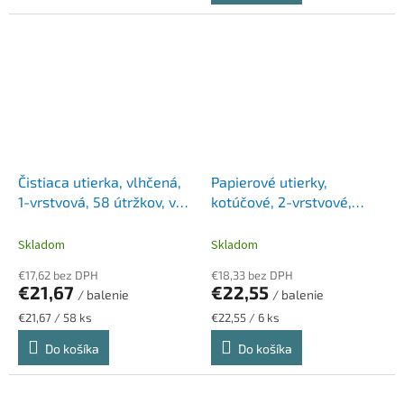
Čistiaca utierka, vlhčená,
Papierové utierky,
1-vrstvová, 58 útržkov, v
kotúčové, 2-vrstvové,
prenosnom vedre, W15
LUCART "Eco CF 19", biela
systém, TORK, biela
Skladom
Skladom
€17,62 bez DPH
€18,33 bez DPH
€21,67
€22,55
/ balenie
/ balenie
Jednotková
Jednotková
€21,67 / 58 ks
€22,55 / 6 ks
cena:
cena:
Do košíka
Do košíka