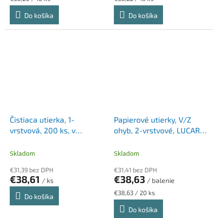
cena:
cena:
Do košíka
Do košíka
Čistiaca utierka, 1-
Papierové utierky, V/Z
vrstvová, 200 ks, v
ohyb, 2-vrstvové, LUCART
prenosnom vedre, W10
"Strong", optimum biele
systém, TORK, tyrkysová
Skladom
Skladom
€31,39 bez DPH
€31,41 bez DPH
€38,61
€38,63
/ ks
/ balenie
Jednotková
€38,63 / 20 ks
Do košíka
cena:
Do košíka