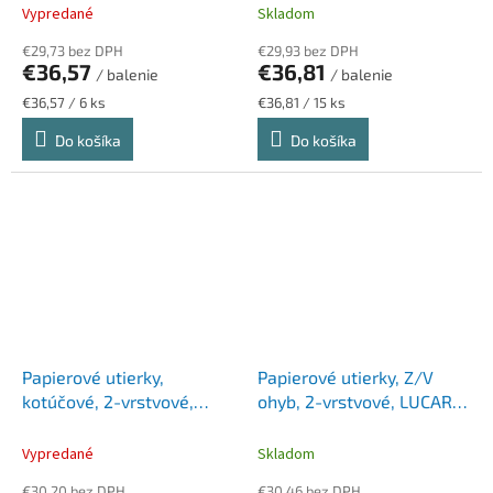
modrá
"Strong", biela
Vypredané
Skladom
€29,73 bez DPH
€29,93 bez DPH
€36,57
€36,81
/ balenie
/ balenie
Jednotková
Jednotková
€36,57 / 6 ks
€36,81 / 15 ks
cena:
cena:
Do košíka
Do košíka
Papierové utierky,
Papierové utierky, Z/V
kotúčové, 2-vrstvové,
ohyb, 2-vrstvové, LUCART
LUCART "EcoNatural 500
"Eco", biele
CF", havana hnedé
Vypredané
Skladom
€30,20 bez DPH
€30,46 bez DPH