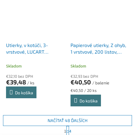
Utierky, v kotúči, 3-
Papierové utierky, Z ohyb,
vrstvové, LUCART
1 vrstvové, 200 listov,
"SKYTECH 3.500 XL",
KATRIN, snehobiele
modrá
Skladom
Skladom
€32,10 bez DPH
€32,93 bez DPH
€39,48
€40,50
/ ks
/ balenie
Jednotková
€40,50 / 20 ks
Do košíka
cena:
Do košíka
NAČÍTAŤ 48 ĎALŠÍCH
S
1
4
t