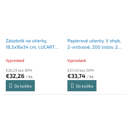
Zásobník na utierky,
Papierové utierky, V ohyb,
18,5x16x34 cm, LUCART
2-vrstvové, 200 listov, 21 x
"CF Mini", biela
25 cm, SOVIO
Vypredané
Vypredané
€26,23 bez DPH
€27,43 bez DPH
€32,26
€33,74
/ ks
/ ks
Do košíka
Do košíka