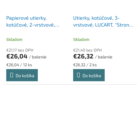
Papierové utierky,
Utierky, kotúčové, 3-
kotúčové, 2-vrstvové,
vrstvové, LUCART, "Strong
LUCART "Eco CF 14", biela
3.500", biela
Skladom
Skladom
€21,17 bez DPH
€21,40 bez DPH
€26,04
€26,32
/ balenie
/ balenie
Jednotková
Jednotková
€26,04 / 12 ks
€26,32 / 2 ks
cena:
cena:
Do košíka
Do košíka