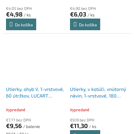
€4,05 bez DPH
€4,90 bez DPH
€4,98
€6,03
/ ks
/ ks
Do košíka
Do košíka
Utierky, ohyb V, 1-vrstvové,
Utierky, v kotúči, vnútorný
60 útržkov, LUCART
návin, 1-vrstvové, 180
"Airtech Towel Pro", biela
útržkov, LUCART "Airtech
L-One", biela
Vypredané
Vypredané
€7,77 bez DPH
€9,19 bez DPH
€9,56
€11,30
/ balenie
/ ks
Jednotková