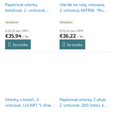
Papierové utierky,
Uterák na ruky, rolovaný,
kotúčové, 2 -vrstvové,
2-vrstvový, KATRIN, "Plus
LUCART "L-One Maxi 450",
M/100", snehobiely
havana hnedé
Skladom
Skladom
€29,22 bez DPH
€29,45 bez DPH
€35,94
€36,22
/ ks
/ ks
Do košíka
Do košíka
Utierky, v kotúči, 2-
Papierové utierky, Z ohyb,
vrstvové, LUCART "L-One
2-vrstvové, 200 listov, k
mini Strong Blue 350",
dávkovačov Slim, LUCART