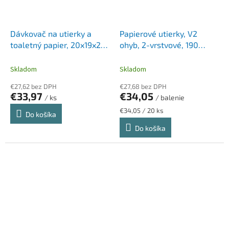
Dávkovač na utierky a
Papierové utierky, V2
toaletný papier, 20x19x26
ohyb, 2-vrstvové, 190
cm, LUCART "L-One mini"
útržkov, Havanna, LUCART,
"EcoNatural"
Skladom
Skladom
€27,62 bez DPH
€27,68 bez DPH
€33,97
€34,05
/ ks
/ balenie
Jednotková
€34,05 / 20 ks
Do košíka
cena:
Do košíka