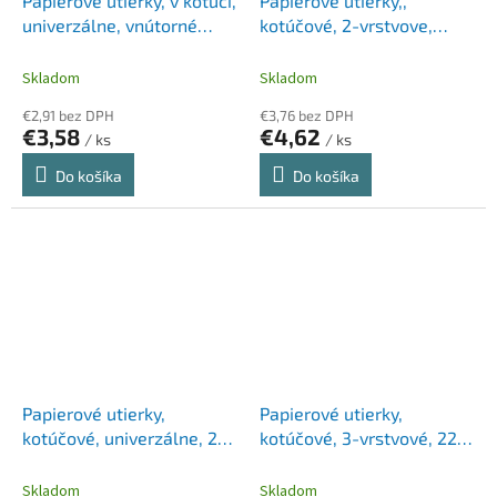
Papierové utierky, v kotúči,
Papierové utierky,,
univerzálne, vnútorné
kotúčové, 2-vrstvove,
dávkovanie, 3-vrstvové,
LUCART, "ECONATURAL
LUCART "Multiuse Strong
2.500", havana hnedé
Skladom
Skladom
3.250"
€2,91 bez DPH
€3,76 bez DPH
€3,58
€4,62
/ ks
/ ks
Do košíka
Do košíka
Papierové utierky,
Papierové utierky,
kotúčové, univerzálne, 2-
kotúčové, 3-vrstvové, 220
vrstvové, LUCART
listov, TENTO "Complex",
"CLEANIT XXL 500", biele
biela
Skladom
Skladom