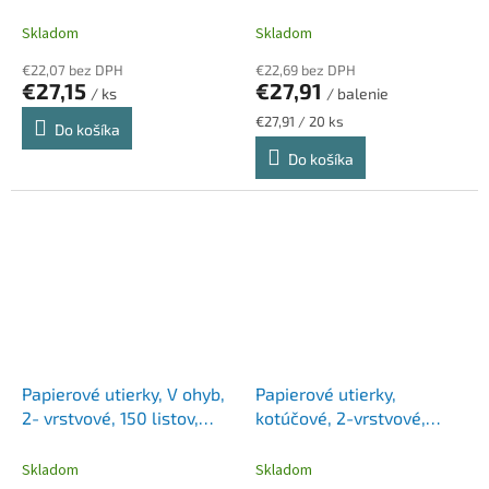
25 cm, SOVIO
VICTORIA HYGIENE, hnedá
Skladom
Skladom
€22,07 bez DPH
€22,69 bez DPH
€27,15
€27,91
/ ks
/ balenie
Jednotková
€27,91 / 20 ks
Do košíka
cena:
Do košíka
Papierové utierky, V ohyb,
Papierové utierky,
2- vrstvové, 150 listov,
kotúčové, 2-vrstvové,
„Zig-Zag“, snehobiela
LUCART "EcoNatural 14
farba
CF", havana hnedé
Skladom
Skladom