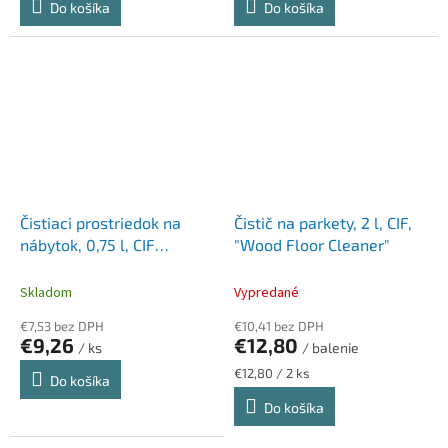
Do košíka
Do košíka
Čistiaci prostriedok na
Čistič na parkety, 2 l, CIF,
nábytok, 0,75 l, CIF
"Wood Floor Cleaner"
"Furniture polish"
Skladom
Vypredané
€7,53 bez DPH
€10,41 bez DPH
€9,26
€12,80
/ ks
/ balenie
Jednotková
€12,80 / 2 ks
Do košíka
cena:
Do košíka