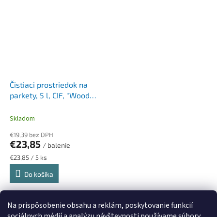
Čistiaci prostriedok na
parkety, 5 l, CIF, "Wood
Floor Cleaner"
Skladom
€19,39 bez DPH
€23,85
/ balenie
Jednotková
€23,85 / 5 ks
cena:
Do košíka
11
položiek celkom
O
Na prispôsobenie obsahu a reklám, poskytovanie funkcií
v
sociálnych médií a analýzu návštevnosti používame súbory