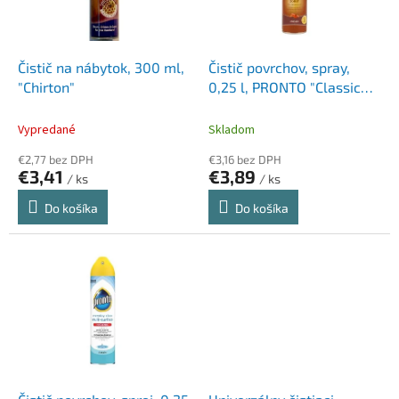
p
k
r
t
o
o
d
Čistič na nábytok, 300 ml,
Čistič povrchov, spray,
v
u
"Chirton"
0,25 l, PRONTO "Classic
k
Wood"
t
Vypredané
Skladom
o
€2,77 bez DPH
€3,16 bez DPH
v
€3,41
€3,89
/ ks
/ ks
Do košíka
Do košíka