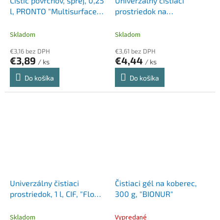
Čistič povrchov, sprej, 0,25
Univerzálny čistiaci
l, PRONTO "Multisurface
prostriedok na
Classic"
odstránenie prachu, sprej,
500 ml, PRONTO
Skladom
Skladom
"Multisurface"
€3,16 bez DPH
€3,61 bez DPH
€3,89
€4,44
/ ks
/ ks
Do košíka
Do košíka
Univerzálny čistiaci
Čistiaci gél na koberec,
prostriedok, 1 l, CIF, "Floor
300 g, "BIONUR"
and All Purpose Cleaner",
aloe vera
Skladom
Vypredané