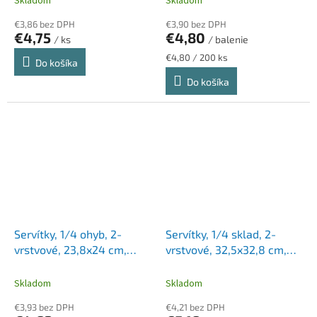
Skladom
Skladom
€3,86 bez DPH
€3,90 bez DPH
€4,75
€4,80
/ ks
/ balenie
Jednotková
€4,80 / 200 ks
Do košíka
cena:
Do košíka
Servítky, 1/4 ohyb, 2-
Servítky, 1/4 sklad, 2-
vrstvové, 23,8x24 cm,
vrstvové, 32,5x32,8 cm,
Advanced, TORK "Cocktail",
Advanced, TORK "Lunch",
červená
biela
Skladom
Skladom
€3,93 bez DPH
€4,21 bez DPH