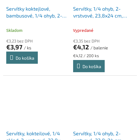
Servítky koktejlové,
Servítky, 1/4 ohyb, 2-
bambusové, 1/4 ohyb, 2-
vrstvové, 23,8x24 cm,
vrstvové, 25x25 cm, 100
Advanced, TORK "Cocktail",
ks, CHEEKY PANDA, biele
piesková
Skladom
Vypredané
€3,23 bez DPH
€3,35 bez DPH
€3,97
€4,12
/ ks
/ balenie
Jednotková
€4,12 / 200 ks
Do košíka
cena:
Do košíka
Servítky, kokteilové, 1/4
Servítky, 1/4 ohyb, 2-