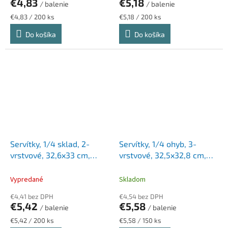
€4,83
€5,18
/ balenie
/ balenie
Jednotková
Jednotková
€4,83 / 200 ks
€5,18 / 200 ks
cena:
cena:
Do košíka
Do košíka
Servítky, 1/4 sklad, 2-
Servítky, 1/4 ohyb, 3-
vrstvové, 32,6x33 cm,
vrstvové, 32,5x32,8 cm,
Advanced, TORK "Lunch",
Advanced, TORK "Soft
žltá
Lunch", biela
Vypredané
Skladom
€4,41 bez DPH
€4,54 bez DPH
€5,42
€5,58
/ balenie
/ balenie
Jednotková
Jednotková
€5,42 / 200 ks
€5,58 / 150 ks