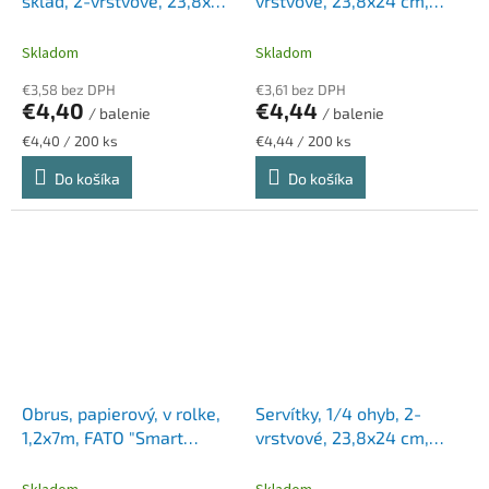
sklad, 2-vrstvové, 23,8x24
vrstvové, 23,8x24 cm,
cm, Advanced, TORK,
Advanced, TORK "Cocktail",
tmavomodrá
bordová
Skladom
Skladom
€3,58 bez DPH
€3,61 bez DPH
€4,40
€4,44
/ balenie
/ balenie
Jednotková
Jednotková
€4,40 / 200 ks
€4,44 / 200 ks
cena:
cena:
Do košíka
Do košíka
Obrus, papierový, v rolke,
Servítky, 1/4 ohyb, 2-
1,2x7m, FATO "Smart
vrstvové, 23,8x24 cm,
Table", biely
Advanced, TORK "Cocktail",
tmavozelená