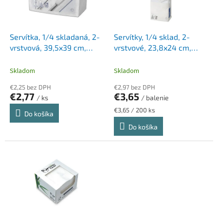
p
k
r
t
o
o
d
Servítka, 1/4 skladaná, 2-
Servítky, 1/4 sklad, 2-
v
u
vrstvová, 39,5x39 cm,
vrstvové, 23,8x24 cm,
k
Advanced, TORK
Advanced, TORK "White
t
"Textúrovaná Dinner",
Cocktail", biela
Skladom
Skladom
o
biela
€2,25 bez DPH
€2,97 bez DPH
v
€2,77
€3,65
/ ks
/ balenie
Jednotková
€3,65 / 200 ks
Do košíka
cena:
Do košíka