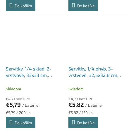
cena:
cena:
Do košíka
Do košíka
Servítky, 1/4 sklad, 2-
Servítky, 1/4 ohyb, 3-
vrstvové, 33x33 cm,
vrstvové, 32,5x32,8 cm,
Advanced, TORK "Lunch",
Advanced, TORK "Soft
piesková
Lunch", slonová kosť
Skladom
Skladom
€4,71 bez DPH
€4,73 bez DPH
€5,79
€5,82
/ balenie
/ balenie
Jednotková
Jednotková
€5,79 / 200 ks
€5,82 / 150 ks
cena:
cena:
Do košíka
Do košíka