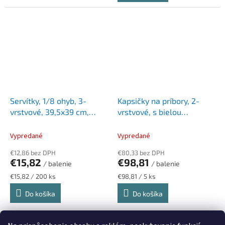
Servítky, 1/8 ohyb, 3-
Kapsičky na príbory, 2-
vrstvové, 39,5x39 cm,
vrstvové, s bielou
TORK "Soft Bon Appetit
servítkou, Advanced,
Cutlery Pocket", decor
TORK, prírodná
Vypredané
Vypredané
€12,86 bez DPH
€80,33 bez DPH
€15,82
€98,81
/ balenie
/ balenie
Jednotková
Jednotková
€15,82 / 200 ks
€98,81 / 5 ks
cena:
cena:
Do košíka
Do košíka
34
položiek celkom