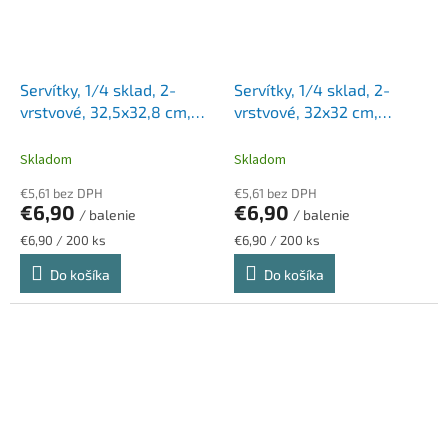
Servítky, 1/4 sklad, 2-
Servítky, 1/4 sklad, 2-
vrstvové, 32,5x32,8 cm,
vrstvové, 32x32 cm,
Advanced, TORK "Lunch",
Advanced, TORK "Lunch",
terakotová
tmavomodrá
Skladom
Skladom
€5,61 bez DPH
€5,61 bez DPH
€6,90
€6,90
/ balenie
/ balenie
Jednotková
Jednotková
€6,90 / 200 ks
€6,90 / 200 ks
cena:
cena:
Do košíka
Do košíka