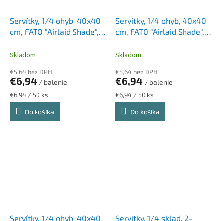
Servítky, 1/4 ohyb, 40x40
Servítky, 1/4 ohyb, 40x40
cm, FATO "Airlaid Shade",
cm, FATO "Airlaid Shade",
strieborné
cappuccino
Skladom
Skladom
€5,64 bez DPH
€5,64 bez DPH
€6,94
€6,94
/ balenie
/ balenie
Jednotková
Jednotková
€6,94 / 50 ks
€6,94 / 50 ks
cena:
cena:
Do košíka
Do košíka
Servítky, 1/4 ohyb, 40x40
Servítky, 1/4 sklad, 2-