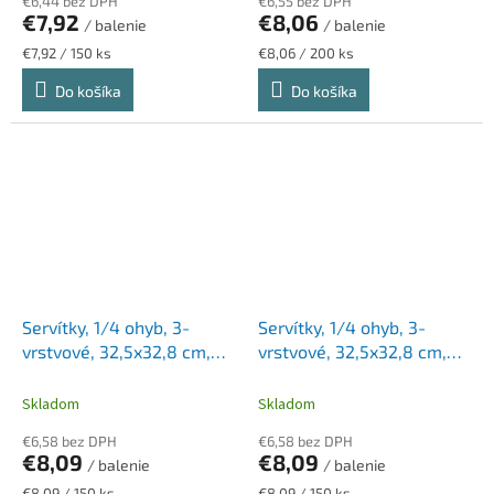
€6,44 bez DPH
€6,55 bez DPH
€7,92
€8,06
/ balenie
/ balenie
Jednotková
Jednotková
€7,92 / 150 ks
€8,06 / 200 ks
cena:
cena:
Do košíka
Do košíka
Servítky, 1/4 ohyb, 3-
Servítky, 1/4 ohyb, 3-
vrstvové, 32,5x32,8 cm,
vrstvové, 32,5x32,8 cm,
Advanced, TORK "Soft
Advanced, TORK "Soft
Lunch", bordová
Lunch", tmavozelená
Skladom
Skladom
€6,58 bez DPH
€6,58 bez DPH
€8,09
€8,09
/ balenie
/ balenie
Jednotková
Jednotková
€8,09 / 150 ks
€8,09 / 150 ks