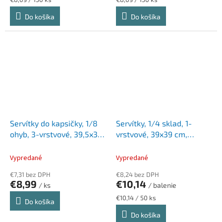
cena:
cena:
Do košíka
Do košíka
Servítky do kapsičky, 1/8
Servítky, 1/4 sklad, 1-
ohyb, 3-vrstvové, 39,5x39
vrstvové, 39x39 cm,
cm, TORK "Bon Appetit",
Premium, TORK "Textile
decor
Feel Elegance Dinner",
Vypredané
Vypredané
biela
€7,31 bez DPH
€8,24 bez DPH
€8,99
€10,14
/ ks
/ balenie
Jednotková
€10,14 / 50 ks
Do košíka
cena:
Do košíka