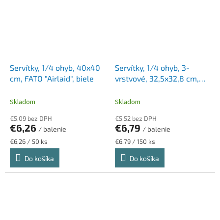
Servítky, 1/4 ohyb, 40x40
Servítky, 1/4 ohyb, 3-
cm, FATO "Airlaid", biele
vrstvové, 32,5x32,8 cm,
Advanced, TORK "Soft
Lunch", žltá
Skladom
Skladom
€5,09 bez DPH
€5,52 bez DPH
€6,26
€6,79
/ balenie
/ balenie
Jednotková
Jednotková
€6,26 / 50 ks
€6,79 / 150 ks
cena:
cena:
Do košíka
Do košíka