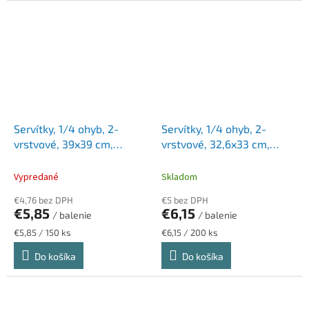
Servítky, 1/4 ohyb, 2-
Servítky, 1/4 ohyb, 2-
vrstvové, 39x39 cm,
vrstvové, 32,6x33 cm,
Advanced, TORK "Dinner",
Advanced, TORK "Lunch",
biela
limetková
Vypredané
Skladom
€4,76 bez DPH
€5 bez DPH
€5,85
€6,15
/ balenie
/ balenie
Jednotková
Jednotková
€5,85 / 150 ks
€6,15 / 200 ks
cena:
cena:
Do košíka
Do košíka