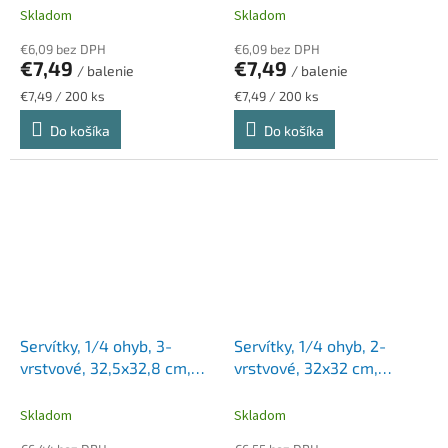
červená
tmavozelená
Skladom
Skladom
€6,09 bez DPH
€6,09 bez DPH
€7,49
€7,49
/ balenie
/ balenie
Jednotková
Jednotková
€7,49 / 200 ks
€7,49 / 200 ks
cena:
cena:
Do košíka
Do košíka
Servítky, 1/4 ohyb, 3-
Servítky, 1/4 ohyb, 2-
vrstvové, 32,5x32,8 cm,
vrstvové, 32x32 cm,
Advanced, TORK "Soft
Advanced, TORK "Lunch",
Lunch", červená
čierna
Skladom
Skladom