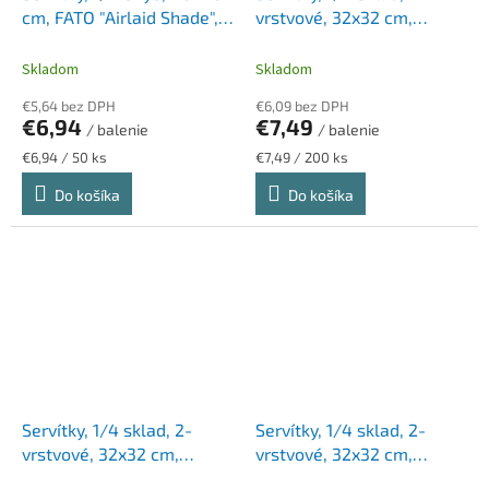
cm, FATO "Airlaid Shade",
vrstvové, 32x32 cm,
fialová
Advanced, TORK "Lunch",
bordová
Skladom
Skladom
€5,64 bez DPH
€6,09 bez DPH
€6,94
€7,49
/ balenie
/ balenie
Jednotková
Jednotková
€6,94 / 50 ks
€7,49 / 200 ks
cena:
cena:
Do košíka
Do košíka
Servítky, 1/4 sklad, 2-
Servítky, 1/4 sklad, 2-
vrstvové, 32x32 cm,
vrstvové, 32x32 cm,
Advanced, TORK "Lunch",
Advanced, TORK "Lunch",