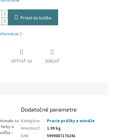
 doručenia
Pridať do košíka
informácie
OPÝTAŤ SA
ZDIEĽAŤ
Dodatočné parametre
okonale sa
Kategória
:
Pracie prášky a aviváže
 farby a
Hmotnosť
:
1.99 kg
 voľba –
EAN
:
5999887176241