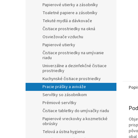
Papierové utierky a zásobníky
Toaletné papiere a zásobníky
Tekuté mydlá a dávkovače
Čistiace prostriedky na okná
Osviežovače vzduchu
Papierové utierky
Čistiace prostriedky na umývanie
riadu
Univerzálne a dezinfekčné čistiace
prostriedky
Kuchynské čistiace prostriedky
Pracie prášky a aviváže
Popi
Servítky so zásobníkom
Prémiové servítky
Pod
Čistiace tabletky do umývačky riadu
Papierové vreckovky a kozmetické
Obja
obrúsky
prisp
pôvo
Telová a ústna hygiena
obal 