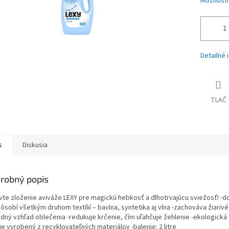
Možnosti
Detailné 
TLAČ
s
Diskusia
robný popis
vte zloženie aviváže LEXY pre magickú hebkosť a dlhotrvajúcu sviežosť! -d
ôsobí všetkým druhom textílií – bavlna, syntetika aj vlna -zachováva žiarivé
dný vzhľad oblečenia -redukuje krčenie, čím uľahčuje žehlenie -ekologická
je vyrobený z recyklovateľných materiálov -balenie: 2 litre