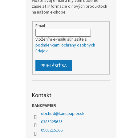
Vložte svoj e-mail a my Vám budeme
zasielať informácie o nových produktoch
na našom e-shope.
Email
Vložením e-mailu súhlasíte s
podmienkami ochrany osobných
údajov
PRIHLÁSIŤ SA
Kontakt
KANCPAPIER
obchod
@
kancpapier.sk
0385325635
0905215166