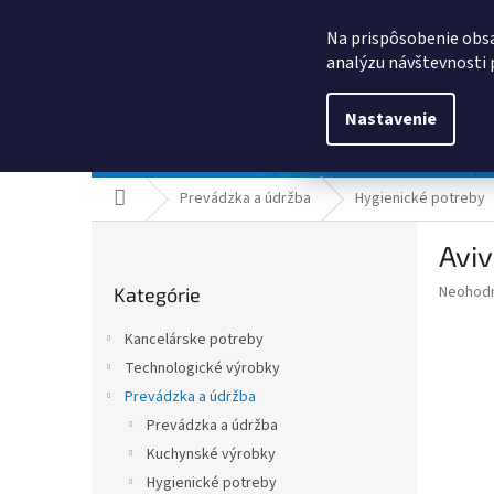
Prejsť
0385325635
obchod@kancpapier.sk
na
Na prispôsobenie obsa
obsah
analýzu návštevnosti 
Nastavenie
Kancelárske potreby
Technologické výrobky
Domov
Prevádzka a údržba
Hygienické potreby
B
Aviv
o
Preskočiť
č
Priemer
Neohod
Kategórie
kategórie
n
hodnote
ý
produkt
Kancelárske potreby
p
je
Technologické výrobky
0,0
a
z
Prevádzka a údržba
n
5
e
Prevádzka a údržba
hviezdič
l
Kuchynské výrobky
Hygienické potreby