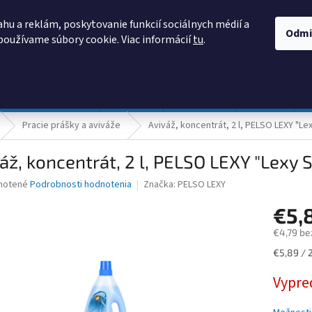
AKO NAKUPOVAŤ
OBCHODNÉ PODMIENKY
PODMIENKY OCHRANY
hu a reklám, poskytovanie funkcií sociálnych médií a
Odmi
používame súbory cookie. Viac informácií
tu
.
HĽADAŤ
Prevádzka a údržba
Nábytok
Centropen
DONAU
Pracie prášky a aviváže
Aviváž, koncentrát, 2 l, PELSO LEXY "Le
áž, koncentrát, 2 l, PELSO LEXY "Lexy 
né
notené
Podrobnosti hodnotenia
Značka:
PELSO LEXY
nie
€5,
u
€4,79 be
Jednotk
€5,89 / 2
cena:
iek.
Vypre