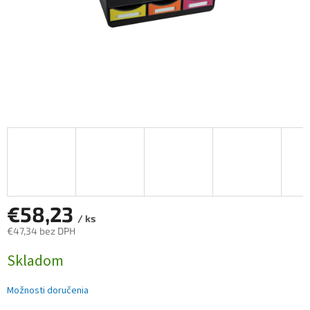
€58,23
/ ks
€47,34 bez DPH
Jednotková
Skladom
cena:
Možnosti doručenia