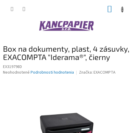
Prejsť
NÁKUP
na
obsah
KOŠÍK
Box na dokumenty, plast, 4 zásuvky,
EXACOMPTA "Iderama®", čierny
EX319798D
Priemerné
Neohodnotené
Podrobnosti hodnotenia
Značka:
EXACOMPTA
hodnotenie
produktu
je
0,0
z
5
hviezdičiek.