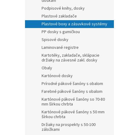
doskám
Podpisové knihy, dosky
Plastové zakladače
Plastové boxy a zásuvkové systémy
PP dosky s gumičkou
Spisové dosky
Laminované registre
Kartotéky, zakladače, sklápacie
držiaky na závesné zakl. dosky
Obaly
Kartónové dosky
Prírodné pákové šanóny s obalom
Farebné pákové šanóny s obalom
Kartónové pákové šanóny so 70-80
mm šírkou chrbta
Kartónové pákové šanóny s 50 mm
šírkou chrbta
Držiaky na prospekty s 50-100
záložkami