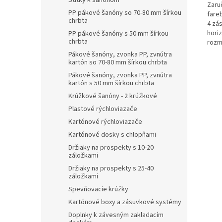
Štítky k šanónom
Zaruč
PP pákové šanóny so 70-80 mm šírkou
fare
chrbta
4 zá
horiz
PP pákové šanóny s 50 mm šírkou
chrbta
rozm
Pákové šanóny, zvonka PP, zvnútra
kartón so 70-80 mm šírkou chrbta
Pákové šanóny, zvonka PP, zvnútra
kartón s 50 mm šírkou chrbta
Krúžkové šanóny - 2 krúžkové
Plastové rýchloviazače
Kartónové rýchloviazače
Kartónové dosky s chlopňami
Držiaky na prospekty s 10-20
záložkami
Držiaky na prospekty s 25-40
záložkami
Spevňovacie krúžky
Kartónové boxy a zásuvkové systémy
Doplnky k závesným zakladacím