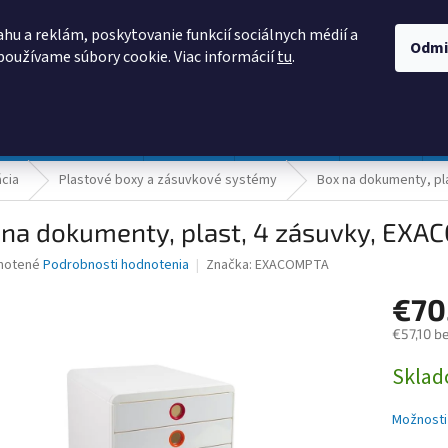
AKO NAKUPOVAŤ
OBCHODNÉ PODMIENKY
PODMIENKY OCHRANY
hu a reklám, poskytovanie funkcií sociálnych médií a
Odmi
používame súbory cookie. Viac informácií
tu
.
HĽADAŤ
Prevádzka a údržba
Nábytok
Centropen
DONAU
ácia
Plastové boxy a zásuvkové systémy
Box na dokumenty, pl
na dokumenty, plast, 4 zásuvky, EXAC
né
notené
Podrobnosti hodnotenia
Značka:
EXACOMPTA
nie
€70
u
€57,10 b
Jednotk
Skla
cena:
iek.
Možnosti