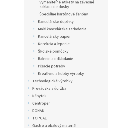
Vymeniteľné etikety na závesné
zakladacie dosky
Špeciálne kartónové šanóny
Kancelárske doplnky
Malé kancelárske zariadenia
Kancelársky papier
Korekcia a lepenie
Školské pomôcky
Balenie a odkladanie
Písacie potreby
Kreatívne a hobby výrobky
Technologické výrobky
Prevádzka a údržba
Nábytok
Centropen
DONAU
TOPGAL
Gastro a obalový materiál