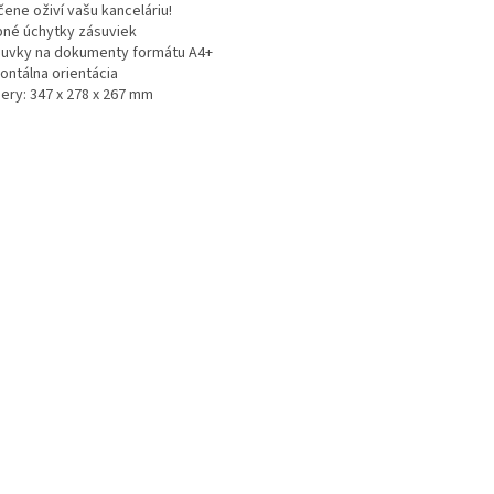
ene oživí vašu kanceláriu!
bné úchytky zásuviek
suvky na dokumenty formátu A4+
ontálna orientácia
ery: 347 x 278 x 267 mm