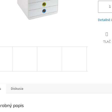
Detailné 
TLAČ
s
Diskusia
robný popis