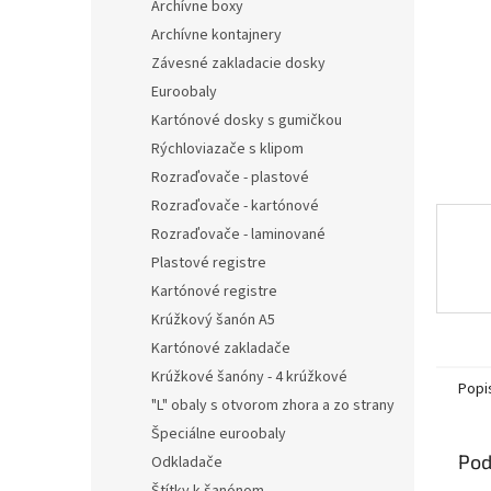
Archívne boxy
Archívne kontajnery
Závesné zakladacie dosky
Euroobaly
Kartónové dosky s gumičkou
Rýchloviazače s klipom
Rozraďovače - plastové
Rozraďovače - kartónové
Rozraďovače - laminované
Plastové registre
Kartónové registre
Krúžkový šanón A5
Kartónové zakladače
Krúžkové šanóny - 4 krúžkové
Popi
"L" obaly s otvorom zhora a zo strany
Špeciálne euroobaly
Pod
Odkladače