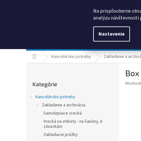
Prejsť
0385325635
obchod@kancpapier.sk
na
Na prispôsobenie obsa
obsah
analýzu návštevnosti 
Nastavenie
Kancelárske potreby
Technologické výrobky
Domov
Kancelárske potreby
Zakladanie a archiv
B
Box 
o
Preskočiť
č
Priemer
Neohod
Kategórie
kategórie
n
hodnote
ý
produkt
Kancelárske potreby
p
je
Zakladanie a archivácia
0,0
a
z
Samolepiace vrecká
n
5
e
Vrecká na etikety - na šanóny, k
hviezdič
zásuvkám
l
Zakladacie prúžky