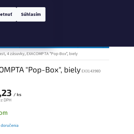
 OSOBNÝCH ÚDAJOV
Prihlásenie
etnuť
Súhlasím
NÁKUPNÝ
Prázdny košík
KOŠÍK
TOPGAL
Gastro a obalový materiál
Tlačivá
Obchodné po
ast, 4 zásuvky, EXACOMPTA "Pop-Box", biely
OMPTA "Pop-Box", biely
EX314398D
,23
/ ks
ez DPH
ová
dom
 doručenia