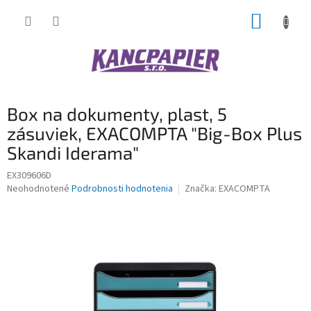
Prejsť
NÁKUP
na
obsah
KOŠÍK
Box na dokumenty, plast, 5
zásuviek, EXACOMPTA "Big-Box Plus
Skandi Iderama"
EX309606D
Priemerné
Neohodnotené
Podrobnosti hodnotenia
Značka:
EXACOMPTA
hodnotenie
produktu
je
0,0
z
5
hviezdičiek.