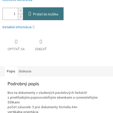
Možnosti doručenia
Pridať do košíka
Detailné informácie
OPÝTAŤ SA
ZDIEĽAŤ
Popis
Diskusia
Podrobný popis
Box na dokumenty v studených pastelových farbách!
s priehľadnými popisovateľnými okienkami a vymeniteľnými
štítkami
počet zásuviek: 5 pre dokumenty formátu A4+-
vertikalna orientácia