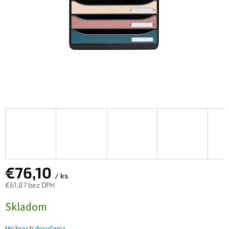
€76,10
/ ks
€61,87 bez DPH
Jednotková
Skladom
cena: