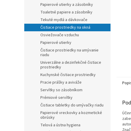
Papierové utierky a zásobníky
Toaletné papiere a zásobníky
Tekuté mydlá a dávkovače
Čistiace prostriedky na okná
Osviežovače vzduchu
Papierové utierky
Čistiace prostriedky na umývanie
riadu
Univerzálne a dezinfekčné čistiace
prostriedky
Kuchynské čistiace prostriedky
Pracie prášky a aviváže
Popi
Servítky so zásobníkom
Prémiové servítky
Pod
Čistiace tabletky do umývačky riadu
Papierové vreckovky a kozmetické
Účin
obrúsky
zabe
auto
Telová a ústna hygiena
Znač