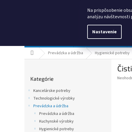
Prejsť
0385325635
obchod@kancpapier.sk
na
Na prispôsobenie obsa
obsah
analýzu návštevnosti 
Nastavenie
Kancelárske potreby
Technologické výrobky
Domov
Prevádzka a údržba
Hygienické potreby
B
Čist
o
Preskočiť
č
Priemer
Neohod
Kategórie
kategórie
n
hodnote
ý
produkt
Kancelárske potreby
p
je
Technologické výrobky
0,0
a
z
Prevádzka a údržba
n
5
e
Prevádzka a údržba
hviezdič
l
Kuchynské výrobky
Hygienické potreby