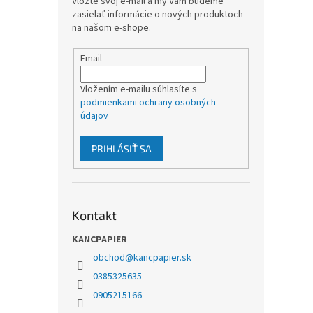
Vložte svoj e-mail a my Vám budeme
zasielať informácie o nových produktoch
na našom e-shope.
Email
Vložením e-mailu súhlasíte s
podmienkami ochrany osobných
údajov
PRIHLÁSIŤ SA
Kontakt
KANCPAPIER
obchod
@
kancpapier.sk
0385325635
0905215166