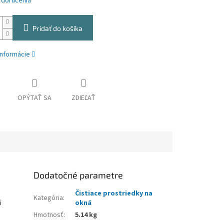
 doručenia
Pridať do košíka
informácie
OPÝTAŤ SA
ZDIEĽAŤ
Dodatočné parametre
Čistiace prostriedky na
Kategória
:
á
okná
Hmotnosť
:
5.14 kg