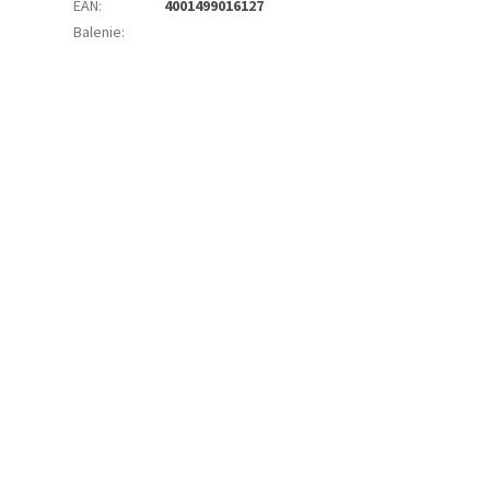
EAN
:
4001499016127
Balenie
: