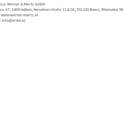
bca: Werner & Mertz GmbH
sa: AT, 5400 Hallein, Neualmerstraße 13 & DE, 551230 Mainz, Rheinalee 96
 www.werner-mertz.at
: info@erdal.at