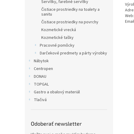
Servítky, farebné servítky
Výro
Čistiace prostriedky na toalety a
Adre
sanitu
Web:
Email
Čistiace prostriedky na povrchy
Kozmetické vrecká
Kozmetické tašky
Pracovné pomôcky
Darčekové predmety a párty výrobky
Nábytok
Centropen
DONAU
TOPGAL
Gastro a obalový materiál
Tlačivá
Odoberať newsletter