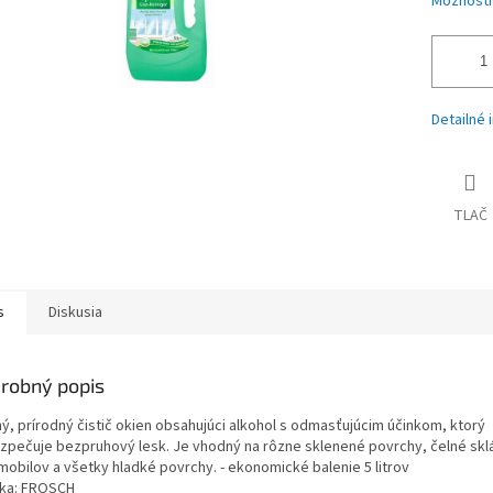
Možnosti
Detailné 
TLAČ
s
Diskusia
robný popis
ný, prírodný čistič okien obsahujúci alkohol s odmasťujúcim účinkom, ktorý
zpečuje bezpruhový lesk. Je vhodný na rôzne sklenené povrchy, čelné skl
mobilov a všetky hladké povrchy. - ekonomické balenie 5 litrov
ka: FROSCH