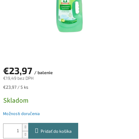
€23,97
/ balenie
€19,49 bez DPH
Jednotková
€23,97 / 5 ks
cena:
Skladom
Možnosti doručenia
Pridať do košíka