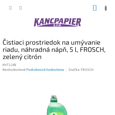
Prejsť
NÁKUP
na
obsah
KOŠÍK
Čistiaci prostriedok na umývanie
riadu, náhradná nápň, 5 l, FROSCH,
zelený citrón
KHT1248
Priemerné
Neohodnotené
Podrobnosti hodnotenia
Značka:
FROSCH
hodnotenie
produktu
je
0,0
z
5
hviezdičiek.