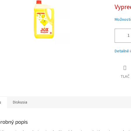
iek.
Vypre
Možnosti
Detailné 
TLAČ
s
Diskusia
robný popis