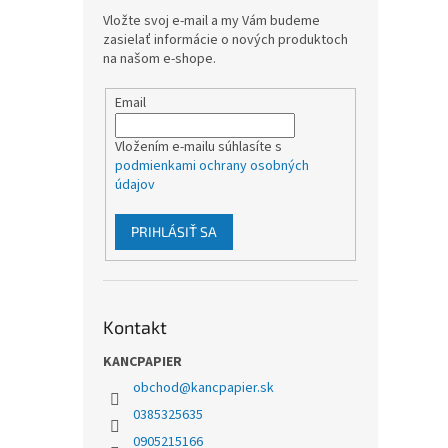
Vložte svoj e-mail a my Vám budeme
zasielať informácie o nových produktoch
na našom e-shope.
Email
Vložením e-mailu súhlasíte s
podmienkami ochrany osobných
údajov
PRIHLÁSIŤ SA
Kontakt
KANCPAPIER
obchod
@
kancpapier.sk
0385325635
0905215166