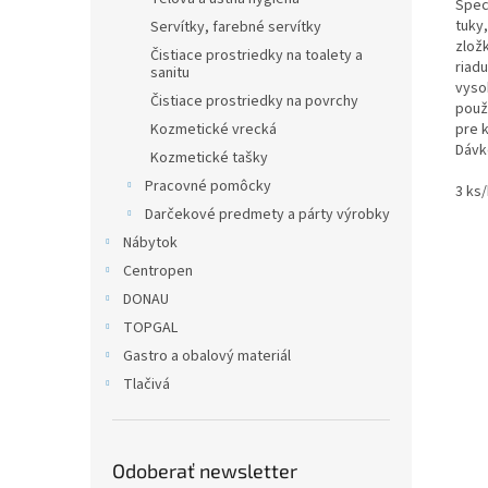
Špec
tuky,
Servítky, farebné servítky
zlož
Čistiace prostriedky na toalety a
riadu
sanitu
vyso
Čistiace prostriedky na povrchy
použ
Kozmetické vrecká
pre 
Dávko
Kozmetické tašky
Pracovné pomôcky
3 ks
Darčekové predmety a párty výrobky
Nábytok
Centropen
DONAU
TOPGAL
Gastro a obalový materiál
Tlačivá
Odoberať newsletter