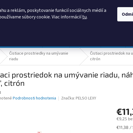
AKO NAKUPOVAŤ
OBCHODNÉ PODMIENKY
PODMIENKY OCHRANY
hu a reklám, poskytovanie funkcií sociálnych médií a
Odmi
používame súbory cookie. Viac informácií
tu
.
HĽADAŤ
Prevádzka a údržba
Nábytok
Centropen
DONAU
Čistiace prostriedky na umývanie
Čistiaci prostriedok na 
riadu
citrón
iaci prostriedok na umývanie riadu, ná
", citrón
4
né
notené
Podrobnosti hodnotenia
Značka:
PELSO LEXY
nie
€11
u
€9,25 be
Jednotk
€11,38 / 
cena: