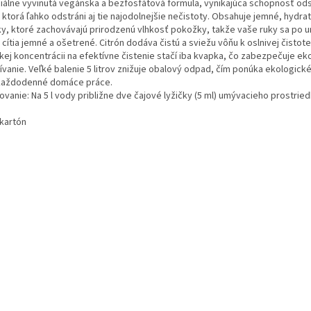
iálne vyvinutá vegánska a bezfosfátová formula, vynikajúca schopnosť od
 ktorá ľahko odstráni aj tie najodolnejšie nečistoty. Obsahuje jemné, hydra
ky, ktoré zachovávajú prirodzenú vlhkosť pokožky, takže vaše ruky sa po 
 cítia jemné a ošetrené. Citrón dodáva čistú a sviežu vôňu k oslnivej čistot
kej koncentrácii na efektívne čistenie stačí iba kvapka, čo zabezpečuje e
ívanie. Veľké balenie 5 litrov znižuje obalový odpad, čím ponúka ekologické
každodenné domáce práce.
vanie: Na 5 l vody približne dve čajové lyžičky (5 ml) umývacieho prostried
/kartón