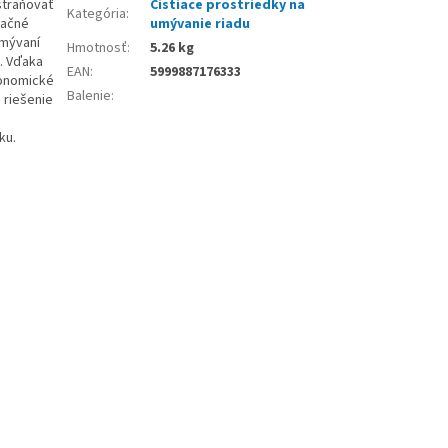
straňovať
Čistiace prostriedky na
Kategória
:
tačné
umývanie riadu
umývaní
Hmotnosť
:
5.26 kg
e. Vďaka
EAN
:
5999887176333
konomické
Balenie
:
 riešenie
ku.