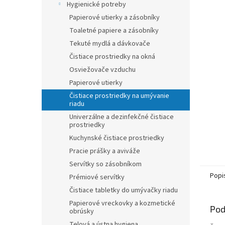
Hygienické potreby
hviezdič
Papierové utierky a zásobníky
Toaletné papiere a zásobníky
Tekuté mydlá a dávkovače
Čistiace prostriedky na okná
Osviežovače vzduchu
Papierové utierky
Čistiace prostriedky na umývanie
riadu
Univerzálne a dezinfekčné čistiace
prostriedky
Kuchynské čistiace prostriedky
Pracie prášky a aviváže
Servítky so zásobníkom
Popi
Prémiové servítky
Čistiace tabletky do umývačky riadu
Papierové vreckovky a kozmetické
Pod
obrúsky
Telová a ústna hygiena