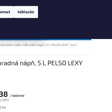
 OSOBNÝCH ÚDAJOV
Prihlásenie
etnuť
Súhlasím
NÁKUPNÝ
Prázdny košík
KOŠÍK
TOPGAL
Gastro a obalový materiál
Tlačivá
Obchodné po
umývanie riadu, náhradná nápň, 5 l, PELSO LEXY "Jox",
hradná nápň, 5 l, PELSO LEXY
,38
/ balenie
z DPH
ová
5 ks