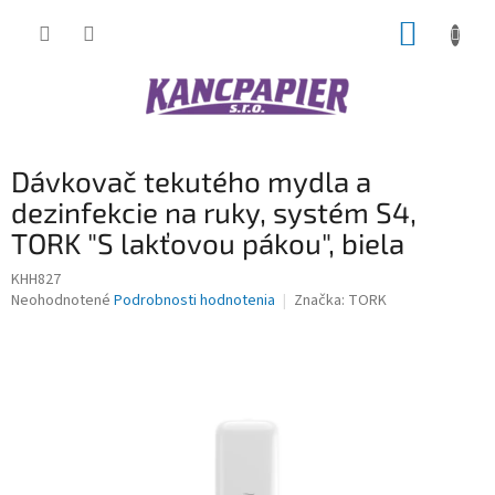
Prejsť
NÁKUP
na
obsah
KOŠÍK
Dávkovač tekutého mydla a
dezinfekcie na ruky, systém S4,
TORK "S lakťovou pákou", biela
KHH827
Priemerné
Neohodnotené
Podrobnosti hodnotenia
Značka:
TORK
hodnotenie
produktu
je
0,0
z
5
hviezdičiek.