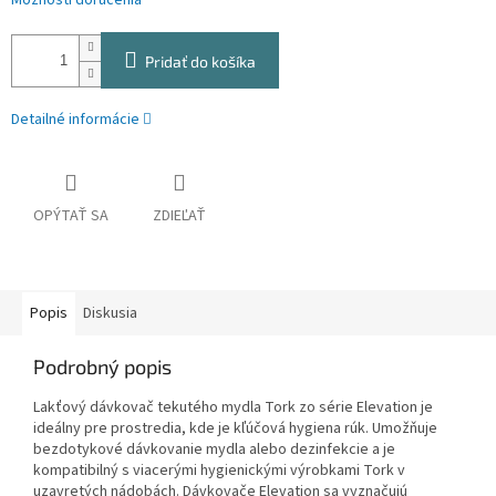
Možnosti doručenia
Pridať do košíka
Detailné informácie
OPÝTAŤ SA
ZDIEĽAŤ
Popis
Diskusia
Podrobný popis
Lakťový dávkovač tekutého mydla Tork zo série Elevation je
ideálny pre prostredia, kde je kľúčová hygiena rúk. Umožňuje
bezdotykové dávkovanie mydla alebo dezinfekcie a je
kompatibilný s viacerými hygienickými výrobkami Tork v
uzavretých nádobách. Dávkovače Elevation sa vyznačujú