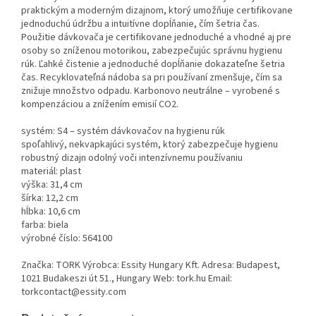
praktickým a moderným dizajnom, ktorý umožňuje certifikovane
jednoduchú údržbu a intuitívne dopĺňanie, čím šetria čas.
Použitie dávkovača je certifikovane jednoduché a vhodné aj pre
osoby so zníženou motorikou, zabezpečujúc správnu hygienu
rúk. Ľahké čistenie a jednoduché dopĺňanie dokazateľne šetria
čas. Recyklovateľná nádoba sa pri používaní zmenšuje, čím sa
znižuje množstvo odpadu. Karbonovo neutrálne – vyrobené s
kompenzáciou a znížením emisií CO2.
systém: S4 – systém dávkovačov na hygienu rúk
spoľahlivý, nekvapkajúci systém, ktorý zabezpečuje hygienu
robustný dizajn odolný voči intenzívnemu používaniu
materiál: plast
výška: 31,4 cm
šírka: 12,2 cm
hĺbka: 10,6 cm
farba: biela
výrobné číslo: 564100
Značka: TORK Výrobca: Essity Hungary Kft. Adresa: Budapest,
1021 Budakeszi út 51., Hungary Web: tork.hu Email:
torkcontact@essity.com