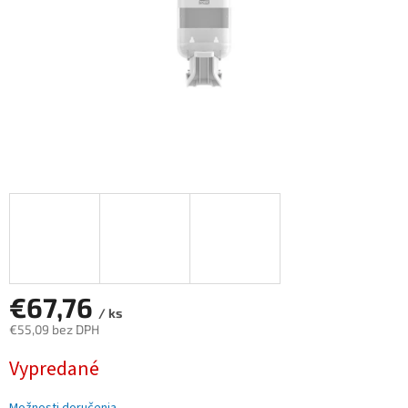
€67,76
/ ks
€55,09 bez DPH
Jednotková
Vypredané
cena: