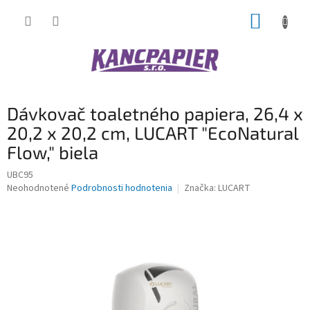
Prejsť
NÁKUP
na
obsah
KOŠÍK
Dávkovač toaletného papiera, 26,4 x
20,2 x 20,2 cm, LUCART "EcoNatural
Flow," biela
UBC95
Priemerné
Neohodnotené
Podrobnosti hodnotenia
Značka:
LUCART
hodnotenie
produktu
je
0,0
z
5
hviezdičiek.