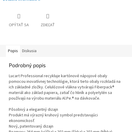
OPÝTAŤ SA
ZDIEĽAŤ
Popis
Diskusia
Podrobný popis
Lucart Professional recykluje kartónové nápojové obaly
pomocou inovatívnej technológie, ktorá tieto obaly rozkladá na
ich základné zložky. Celulózové vlákna vytvárajú Fiberpack®
materiál ako základ papiera, zatiaľ čo hliník a polyetylén sa
používajú na výrobu materiálu Al.Pe.® na dávkovače.
Pôsobivý a elegantný dizajn
Produkt má výrazný kruhový symbol predstavujúci
ekonomickosť
Nový, patentovaný dizajn