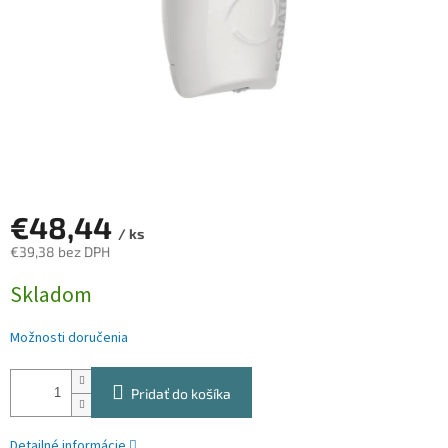
€48,44
/ ks
€39,38 bez DPH
Jednotková
Skladom
cena:
Možnosti doručenia
Pridať do košíka
Detailné informácie