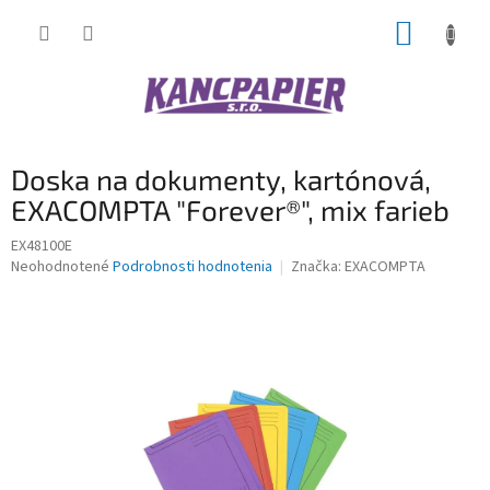
Prejsť
NÁKUP
na
obsah
KOŠÍK
Doska na dokumenty, kartónová,
EXACOMPTA "Forever®", mix farieb
EX48100E
Priemerné
Neohodnotené
Podrobnosti hodnotenia
Značka:
EXACOMPTA
hodnotenie
produktu
je
0,0
z
5
hviezdičiek.