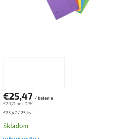
€25,47
/ balenie
€20,71 bez DPH
Jednotková
€25,47 / 25 ks
cena:
Skladom