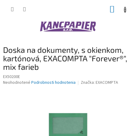
Prejsť
NÁKUP
na
obsah
KOŠÍK
Doska na dokumenty, s okienkom,
kartónová, EXACOMPTA "Forever®",
mix farieb
EX50200E
Priemerné
Neohodnotené
Podrobnosti hodnotenia
Značka:
EXACOMPTA
hodnotenie
produktu
je
0,0
z
5
hviezdičiek.