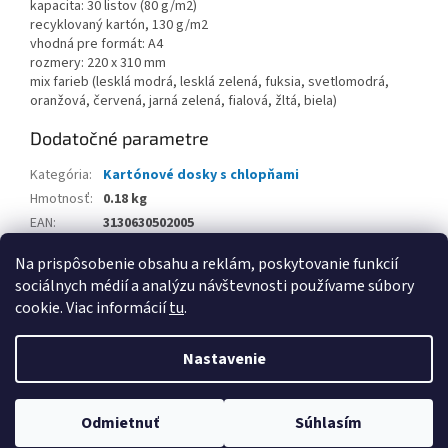
kapacita: 30 listov (80 g/m2)
recyklovaný kartón, 130 g/m2
vhodná pre formát: A4
rozmery: 220 x 310 mm
mix farieb (lesklá modrá, lesklá zelená, fuksia, svetlomodrá,
oranžová, červená, jarná zelená, fialová, žltá, biela)
Dodatočné parametre
Kategória
:
Kartónové dosky s chlopňami
Hmotnosť
:
0.18 kg
EAN
:
3130630502005
Balenie
:
Na prispôsobenie obsahu a reklám, poskytovanie funkcií
sociálnych médií a analýzu návštevnosti používame súbory
Z
cookie. Viac informácií
tu
.
á
Vytvoril Shoptet
p
Nastavenie
ä
t
Copyright 2026
www.kancpapier.sk
. Všetky práva vyhradené.
i
Odmietnuť
Súhlasím
Upraviť nastavenie cookies
e