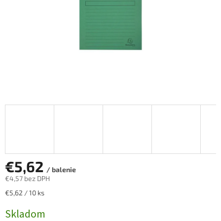
€5,62
/ balenie
€4,57 bez DPH
Jednotková
€5,62 / 10 ks
cena:
Skladom