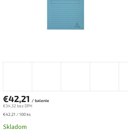
€42,21
/ balenie
€34,32 bez DPH
Jednotková
€42,21 / 100 ks
cena:
Skladom