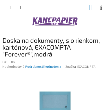
Prejsť
NÁKUP
na
obsah
KOŠÍK
Doska na dokumenty, s okienkom,
kartónová, EXACOMPTA
"Forever®",modrá
EX50106E
Priemerné
Neohodnotené
Podrobnosti hodnotenia
Značka:
EXACOMPTA
hodnotenie
produktu
je
0,0
z
5
hviezdičiek.