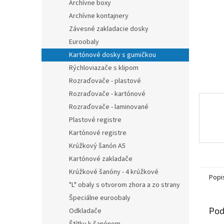
Archívne boxy
Archívne kontajnery
Závesné zakladacie dosky
Euroobaly
Kartónové dosky s gumičkou
Rýchloviazače s klipom
Rozraďovače - plastové
Rozraďovače - kartónové
Rozraďovače - laminované
Plastové registre
Kartónové registre
Krúžkový šanón A5
Kartónové zakladače
Krúžkové šanóny - 4 krúžkové
Popi
"L" obaly s otvorom zhora a zo strany
Špeciálne euroobaly
Pod
Odkladače