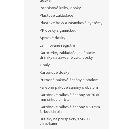
doskám
Podpisové knihy, dosky
Plastové zakladače
Plastové boxy a zásuvkové systémy
PP dosky s gumičkou
Spisové dosky
Laminované registre
Kartotéky, zakladače, sklápacie
držiaky na závesné zakl. dosky
Obaly
Kartónové dosky
Prírodné pákové šanóny s obalom
Farebné pákové šanóny s obalom
Kartónové pákové šanóny so 70-80
mm šírkou chrbta
Kartónové pákové šanóny s 50 mm
šírkou chrbta
Držiaky na prospekty s 50-100
záložkami