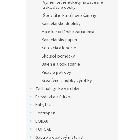
Vymeniteľné etikety na závesné
zakladacie dosky
Špeciálne kartónové šanóny
Kancelárske doplnky
Malé kancelárske zariadenia
Kancelársky papier
Korekcia a lepenie
Školské pomôcky
Balenie a odkladanie
Písacie potreby
Kreatívne a hobby výrobky
Technologické výrobky
Prevádzka a údržba
Nábytok
Centropen
DONAU
TOPGAL
Gastro a obalový materiál