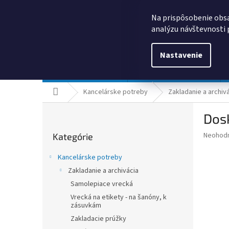
Prejsť
0385325635
obchod@kancpapier.sk
na
Na prispôsobenie obsa
obsah
analýzu návštevnosti 
Nastavenie
Kancelárske potreby
Technologické výrobky
Domov
Kancelárske potreby
Zakladanie a archiv
B
Dos
o
Preskočiť
č
Priemer
Neohod
Kategórie
kategórie
n
hodnote
ý
produkt
Kancelárske potreby
p
je
Zakladanie a archivácia
0,0
a
z
Samolepiace vrecká
n
5
e
Vrecká na etikety - na šanóny, k
hviezdič
zásuvkám
l
Zakladacie prúžky