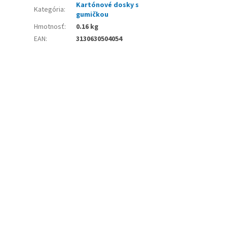
Kartónové dosky s
Kategória
:
gumičkou
Hmotnosť
:
0.16 kg
EAN
:
3130630504054