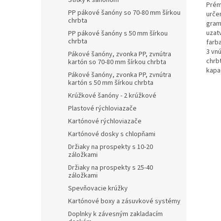
Štítky k šanónom
Prém
PP pákové šanóny so 70-80 mm šírkou
urče
chrbta
gram
uzat
PP pákové šanóny s 50 mm šírkou
chrbta
farb
3 vn
Pákové šanóny, zvonka PP, zvnútra
chrb
kartón so 70-80 mm šírkou chrbta
kapac
Pákové šanóny, zvonka PP, zvnútra
kartón s 50 mm šírkou chrbta
Krúžkové šanóny - 2 krúžkové
Plastové rýchloviazače
Kartónové rýchloviazače
Kartónové dosky s chlopňami
Držiaky na prospekty s 10-20
záložkami
Držiaky na prospekty s 25-40
záložkami
Spevňovacie krúžky
Kartónové boxy a zásuvkové systémy
Doplnky k závesným zakladacím