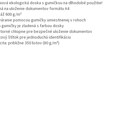
iová ekologická doska s gumičkou na dlhodobé použitie!
ná na uloženie dokumentov formátu A4
áž 600 g/m²
váranie pomocou gumičky umiestnenej v rohoch
a gumičky je zladená s farbou dosky
útorné chlopne pre bezpečné uloženie dokumentov
tový štítok pre jednoduchú identifikáciu
ita: približne 350 listov (80 g/m²)