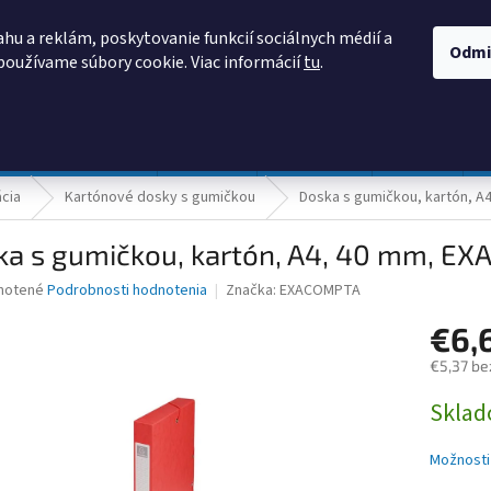
AKO NAKUPOVAŤ
OBCHODNÉ PODMIENKY
PODMIENKY OCHRANY
hu a reklám, poskytovanie funkcií sociálnych médií a
Odmi
používame súbory cookie. Viac informácií
tu
.
HĽADAŤ
Prevádzka a údržba
Nábytok
Centropen
DONAU
ácia
Kartónové dosky s gumičkou
Doska s gumičkou, kartón, 
ka s gumičkou, kartón, A4, 40 mm, E
né
notené
Podrobnosti hodnotenia
Značka:
EXACOMPTA
nie
€6,
u
€5,37 be
Jednotk
Skla
cena:
iek.
Možnosti