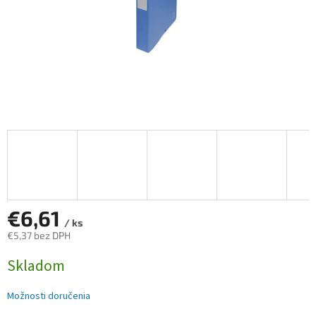
€6,61
/ ks
€5,37 bez DPH
Jednotková
Skladom
cena:
Možnosti doručenia