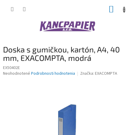
Prejsť
NÁKUP
na
obsah
KOŠÍK
Doska s gumičkou, kartón, A4, 40
mm, EXACOMPTA, modrá
EX50402E
Priemerné
Neohodnotené
Podrobnosti hodnotenia
Značka:
EXACOMPTA
hodnotenie
produktu
je
0,0
z
5
hviezdičiek.