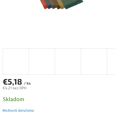
€5,18
/ ks
€4,21 bez DPH
Jednotková
Skladom
cena:
Možnosti doručenia