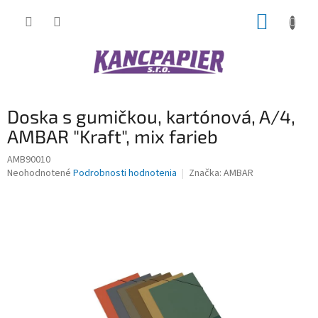
Prejsť
NÁKUP
na
obsah
KOŠÍK
Doska s gumičkou, kartónová, A/4,
AMBAR "Kraft", mix farieb
AMB90010
Priemerné
Neohodnotené
Podrobnosti hodnotenia
Značka:
AMBAR
hodnotenie
produktu
je
0,0
z
5
hviezdičiek.