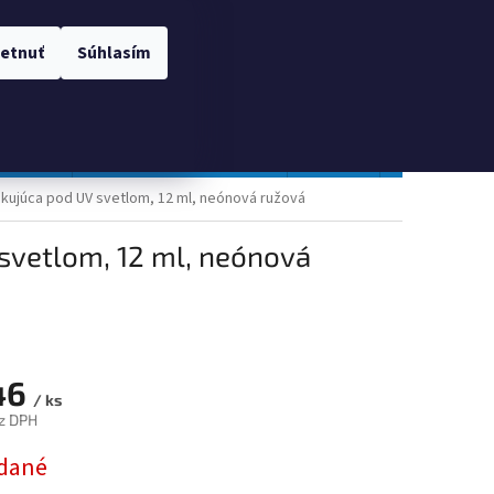
 OSOBNÝCH ÚDAJOV
Prihlásenie
etnuť
Súhlasím
NÁKUPNÝ
Prázdny košík
KOŠÍK
TOPGAL
Gastro a obalový materiál
Tlačivá
Obchodné po
eskujúca pod UV svetlom, 12 ml, neónová ružová
 svetlom, 12 ml, neónová
46
/ ks
z DPH
ová
dané