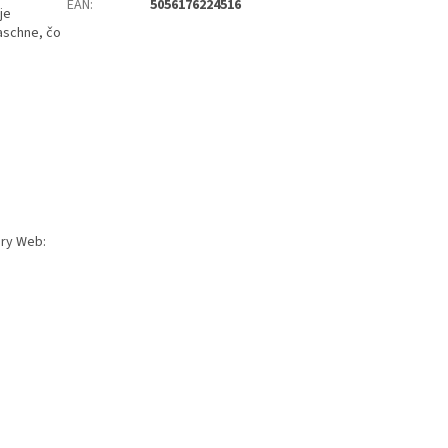
EAN
:
5056176224516
je
aschne, čo
ary Web: