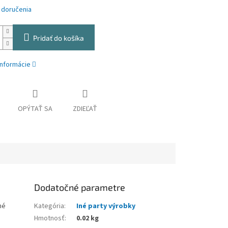
 doručenia
Pridať do košíka
informácie
OPÝTAŤ SA
ZDIEĽAŤ
Dodatočné parametre
né
Kategória
:
Iné party výrobky
Hmotnosť
:
0.02 kg