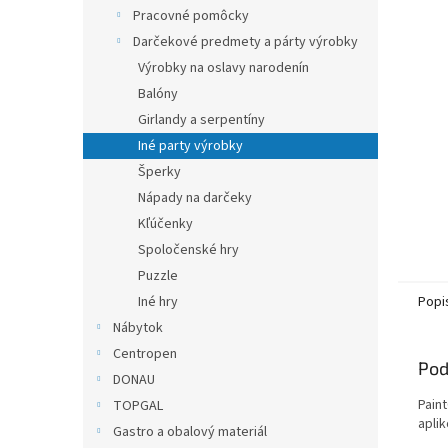
Pracovné pomôcky
Darčekové predmety a párty výrobky
Výrobky na oslavy narodenín
Balóny
Girlandy a serpentíny
Iné party výrobky
Šperky
Nápady na darčeky
Kľúčenky
Spoločenské hry
Puzzle
Iné hry
Popi
Nábytok
Centropen
Pod
DONAU
Paint
TOPGAL
apli
Gastro a obalový materiál