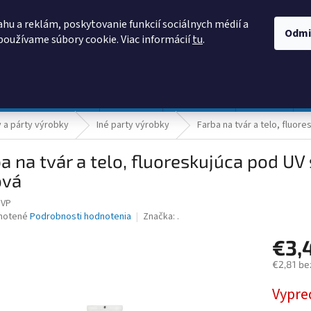
AKO NAKUPOVAŤ
OBCHODNÉ PODMIENKY
PODMIENKY OCHRANY
hu a reklám, poskytovanie funkcií sociálnych médií a
Odmi
používame súbory cookie. Viac informácií
tu
.
HĽADAŤ
Prevádzka a údržba
Nábytok
Centropen
DONAU
a párty výrobky
Iné party výrobky
Farba na tvár a telo, fluor
a na tvár a telo, fluoreskujúca pod UV
ová
UVP
né
notené
Podrobnosti hodnotenia
Značka:
.
nie
€3,
u
€2,81 be
Jednotk
Vypre
cena:
iek.