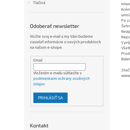
Tlačivá
Inte
Krém
umož
Po z
Odoberať newsletter
Šetr
Neapl
Vložte svoj e-mail a my Vám budeme
Nepo
zasielať informácie o nových produktoch
V pr
na našom e-shope.
Všet
Prod
Balen
Email
Značk
Vložením e-mailu súhlasíte s
www.p
podmienkami ochrany osobných
údajov
PRIHLÁSIŤ SA
Kontakt