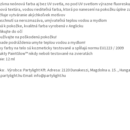
nzívna neónová farba aj bez UV svetla, no pod UV svetlom výrazne fluoresku
ová textúra, vodou riediteľná farba, ktorá po nanesení na pokožku úplne z
ňuje vytváranie akýchkoľvek motívov
aschnutí sa nerozmazáva, umývateľná teplou vodou a mydlom
ná k pokožke, kvalitná farba vyrobená v Anglicku
ikujte do očí
užívajte na poškodenú pokožku!
ípade podráždenia umyte teplou vodou a mydlom!
ky farby na telo sú kozmeticky testované a spĺňajú normu EU1223 / 2009
ukty PaintGlow™ nikdy neboli testované na zvieratách
ie: 12 ml
a: . Výrobca: Partylight Kft. Adresa: 2120 Dunakeszi, Magdolna u. 15. , Hung
artylight.hu Email: info@partylight.hu