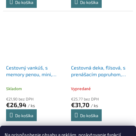
Do košíka
Do košíka
Cestovný vankúš, s
Cestovná deka, flísová, s
memory penou, mini,
prenášacím popruhom,
SKROSS, červeno-biely
SKROSS, červeno-sivá
Skladom
Vypredané
€21,90 bez DPH
€25,77 bez DPH
€26,94
€31,70
/ ks
/ ks
Do košíka
Do košíka
10
položiek celkom
Na prispôsobenie obsahu a reklám, poskytovanie funkcií
O