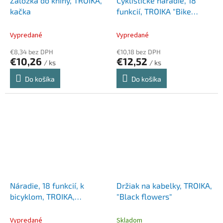
Záložka do knihy, TROIKA,
Cyklistické náradie, 18
kačka
funkcií, TROIKA "Bike
Multitool", strieborná
Vypredané
Vypredané
€8,34 bez DPH
€10,18 bez DPH
€10,26
€12,52
/ ks
/ ks
Do košíka
Do košíka
Náradie, 18 funkcií, k
Držiak na kabelky, TROIKA,
bicyklom, TROIKA,
"Black flowers"
strieborná
Vypredané
Skladom