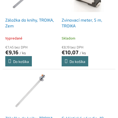
p
k
r
t
o
o
d
Záložka do knihy, TROIKA,
Zvinovací meter, 5 m,
v
u
Zem
TROIKA
k
t
Vypredané
Skladom
o
€7,45 bez DPH
€8,19 bez DPH
v
€9,16
€10,07
/ ks
/ ks
Do košíka
Do košíka