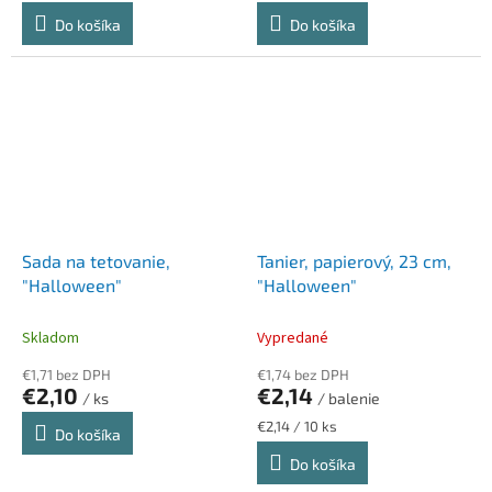
cena:
cena:
Do košíka
Do košíka
Sada na tetovanie,
Tanier, papierový, 23 cm,
"Halloween"
"Halloween"
Skladom
Vypredané
€1,71 bez DPH
€1,74 bez DPH
€2,10
€2,14
/ ks
/ balenie
Jednotková
€2,14 / 10 ks
Do košíka
cena:
Do košíka