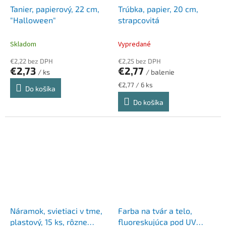
Tanier, papierový, 22 cm,
Trúbka, papier, 20 cm,
"Halloween"
strapcovitá
Skladom
Vypredané
€2,22 bez DPH
€2,25 bez DPH
€2,73
€2,77
/ ks
/ balenie
Jednotková
€2,77 / 6 ks
Do košíka
cena:
Do košíka
Náramok, svietiaci v tme,
Farba na tvár a telo,
plastový, 15 ks, rôzne
fluoreskujúca pod UV