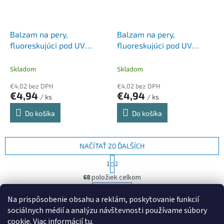
Balzam na pery,
Balzam na pery,
fluoreskujúci pod UV
fluoreskujúci pod UV
svetlom, 5 g, neonová
svetlom, 5 g, neonová žltá
zelená
Skladom
Skladom
€4,02 bez DPH
€4,02 bez DPH
€4,94
€4,94
/ ks
/ ks
Do košíka
Do košíka
NAČÍTAŤ 20 ĎALŠÍCH
S
1
2
t
O
r
68
položiek celkom
v
á
l
HORE
n
Na prispôsobenie obsahu a reklám, poskytovanie funkcií
á
k
sociálnych médií a analýzu návštevnosti používame súbory
d
o
v
Z
a
cookie. Viac informácií
tu
.