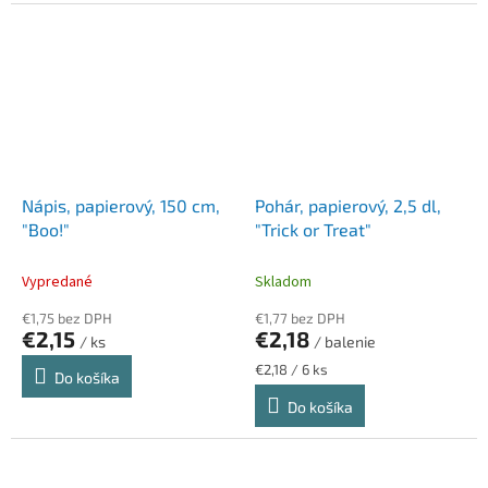
Nápis, papierový, 150 cm,
Pohár, papierový, 2,5 dl,
"Boo!"
"Trick or Treat"
Vypredané
Skladom
€1,75 bez DPH
€1,77 bez DPH
€2,15
€2,18
/ ks
/ balenie
Jednotková
€2,18 / 6 ks
Do košíka
cena:
Do košíka