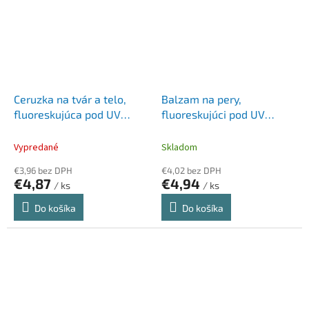
Ceruzka na tvár a telo,
Balzam na pery,
fluoreskujúca pod UV
fluoreskujúci pod UV
svetlom, neónová žltá
svetlom, 5 g, neonová
oranžová
Vypredané
Skladom
€3,96 bez DPH
€4,02 bez DPH
€4,87
€4,94
/ ks
/ ks
Do košíka
Do košíka