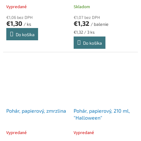
Vypredané
Skladom
€1,06 bez DPH
€1,07 bez DPH
€1,30
€1,32
/ ks
/ balenie
Jednotková
€1,32 / 3 ks
Do košíka
cena:
Do košíka
Pohár, papierový, zmrzlina
Pohár, papierový, 210 ml,
"Halloween"
Vypredané
Vypredané