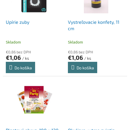
p
k
r
t
o
o
d
Upírie zuby
Vystreľovacie konfety, 11
v
u
cm
k
t
Skladom
Skladom
o
€0,86 bez DPH
€0,86 bez DPH
v
€1,06
€1,06
/ ks
/ ks
Do košíka
Do košíka