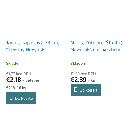
Tanier, papierový, 23 cm,
Nápis, 200 cm, "Šťastný
"Šťastný Nový rok"
Nový rok", čierna-zlatá
Skladom
Skladom
€1,77 bez DPH
€1,94 bez DPH
€2,18
€2,39
/ balenie
/ ks
Jednotková
€2,18 / 6 ks
Do košíka
cena:
Do košíka