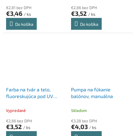
€2,81 bez DPH
€2,86 bez DPH
€3,46
€3,52
/ ks
/ ks
Do košíka
Do košíka
Farba na tvár a telo,
Pumpa na fúkanie
fluoreskujúca pod UV
balónov, manuálna
svetlom, 12 ml, neónová
modrá
Vypredané
Skladom
€2,86 bez DPH
€3,28 bez DPH
€3,52
€4,03
/ ks
/ ks