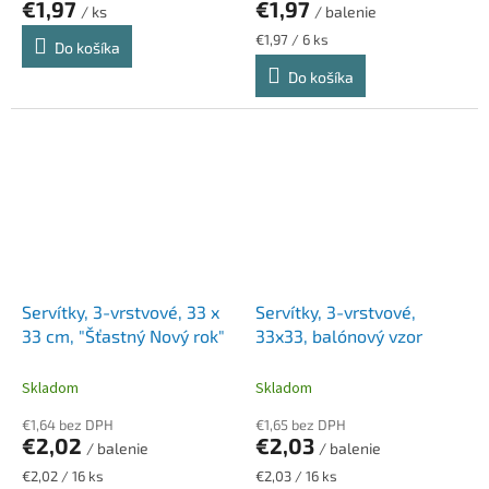
€1,97
€1,97
/ ks
/ balenie
Jednotková
€1,97 / 6 ks
Do košíka
cena:
Do košíka
Servítky, 3-vrstvové, 33 x
Servítky, 3-vrstvové,
33 cm, "Šťastný Nový rok"
33x33, balónový vzor
Skladom
Skladom
€1,64 bez DPH
€1,65 bez DPH
€2,02
€2,03
/ balenie
/ balenie
Jednotková
Jednotková
€2,02 / 16 ks
€2,03 / 16 ks