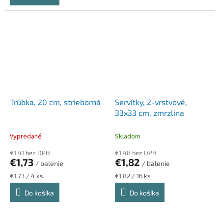
Trúbka, 20 cm, strieborná
Servítky, 2-vrstvové,
33x33 cm, zmrzlina
Vypredané
Skladom
€1,41 bez DPH
€1,48 bez DPH
€1,73
€1,82
/ balenie
/ balenie
Jednotková
Jednotková
€1,73 / 4 ks
€1,82 / 16 ks
cena:
cena:
Do košíka
Do košíka