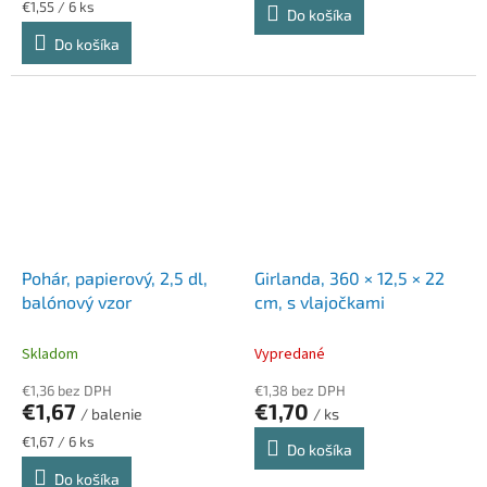
Jednotková
€1,55 / 6 ks
Do košíka
cena:
Do košíka
Pohár, papierový, 2,5 dl,
Girlanda, 360 × 12,5 × 22
balónový vzor
cm, s vlajočkami
Skladom
Vypredané
€1,36 bez DPH
€1,38 bez DPH
€1,67
€1,70
/ balenie
/ ks
Jednotková
€1,67 / 6 ks
Do košíka
cena:
Do košíka