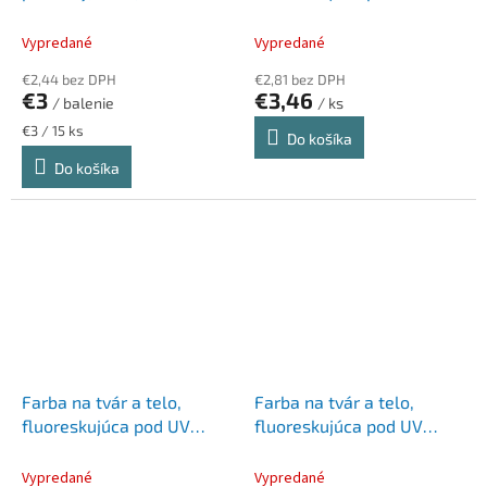
farby
svetlom, 12 ml, neónová
biela
Vypredané
Vypredané
€2,44 bez DPH
€2,81 bez DPH
€3
€3,46
/ balenie
/ ks
Jednotková
€3 / 15 ks
Do košíka
cena:
Do košíka
Farba na tvár a telo,
Farba na tvár a telo,
fluoreskujúca pod UV
fluoreskujúca pod UV
svetlom, 12 ml, neónová
svetlom, 12 ml, neónová
ružová
fialová
Vypredané
Vypredané