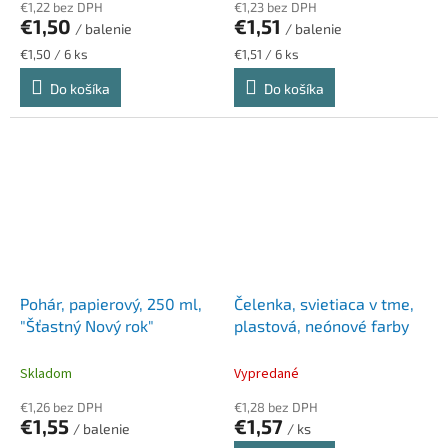
€1,22 bez DPH
€1,23 bez DPH
€1,50
€1,51
/ balenie
/ balenie
Jednotková
Jednotková
€1,50 / 6 ks
€1,51 / 6 ks
cena:
cena:
Do košíka
Do košíka
Pohár, papierový, 250 ml,
Čelenka, svietiaca v tme,
"Šťastný Nový rok"
plastová, neónové farby
Skladom
Vypredané
€1,26 bez DPH
€1,28 bez DPH
€1,55
€1,57
/ balenie
/ ks