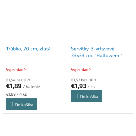
Trúbka, 20 cm, zlatá
Servítky, 3-vrtsvové,
33x33 cm, "Halloween"
Vypredané
Vypredané
€1,54 bez DPH
€1,57 bez DPH
€1,89
€1,93
/ balenie
/ ks
Jednotková
€1,89 / 4 ks
Do košíka
cena:
Do košíka