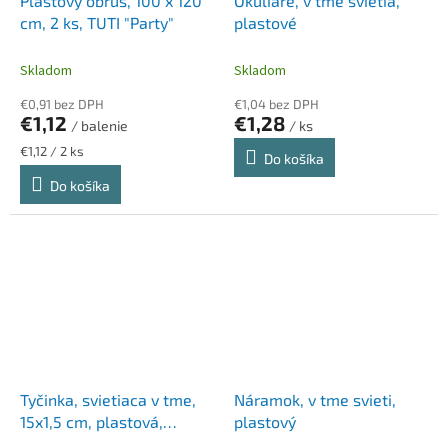
Plastový obrus, 100 x 120
Okuliare, v tme svietia,
cm, 2 ks, TUTI "Party"
plastové
Skladom
Skladom
€0,91 bez DPH
€1,04 bez DPH
€1,12
€1,28
/ balenie
/ ks
Jednotková
€1,12 / 2 ks
Do košíka
cena:
Do košíka
Tyčinka, svietiaca v tme,
Náramok, v tme svieti,
15x1,5 cm, plastová,
plastový
neónová farba