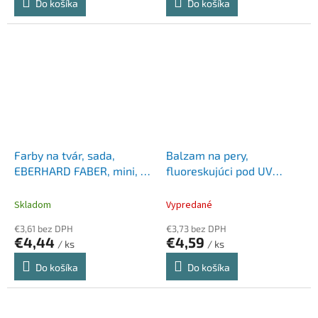
Do košíka
Do košíka
Farby na tvár, sada,
Balzam na pery,
EBERHARD FABER, mini, 6
fluoreskujúci pod UV
rôznych farieb
svetlom, 5 g, neonová
magenta
Skladom
Vypredané
€3,61 bez DPH
€3,73 bez DPH
€4,44
€4,59
/ ks
/ ks
Do košíka
Do košíka