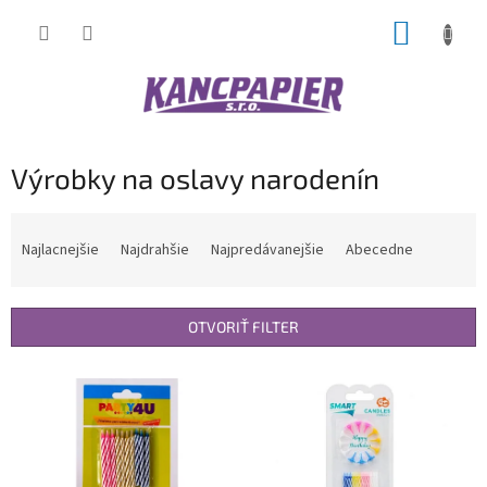
Prejsť
NÁKUP
na
obsah
KOŠÍK
Výrobky na oslavy narodenín
R
a
Najlacnejšie
Najdrahšie
Najpredávanejšie
Abecedne
d
e
n
OTVORIŤ FILTER
i
e
V
p
ý
r
p
o
i
d
s
u