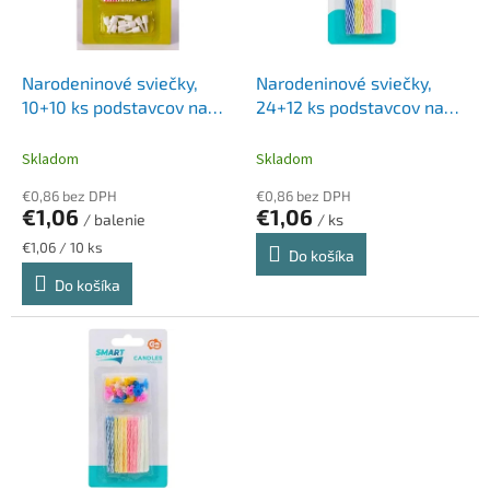
p
k
r
t
o
o
d
Narodeninové sviečky,
Narodeninové sviečky,
v
u
10+10 ks podstavcov na
24+12 ks podstavcov na
k
sviečky
sviečky
t
Skladom
Skladom
o
€0,86 bez DPH
€0,86 bez DPH
v
€1,06
€1,06
/ balenie
/ ks
Jednotková
€1,06 / 10 ks
Do košíka
cena:
Do košíka