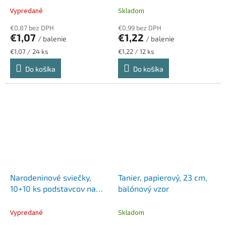
Vypredané
Skladom
€0,87 bez DPH
€0,99 bez DPH
€1,07
€1,22
/ balenie
/ balenie
Jednotková
Jednotková
€1,07 / 24 ks
€1,22 / 12 ks
cena:
cena:
Do košíka
Do košíka
Narodeninové sviečky,
Tanier, papierový, 23 cm,
10+10 ks podstavcov na
balónový vzor
sviečky
Vypredané
Skladom