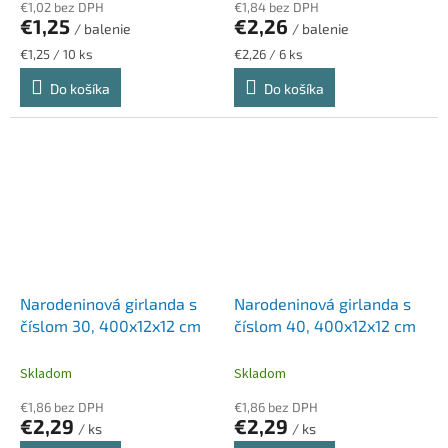
€1,02 bez DPH
€1,84 bez DPH
€1,25
€2,26
/ balenie
/ balenie
Jednotková
Jednotková
€1,25 / 10 ks
€2,26 / 6 ks
cena:
cena:
Do košíka
Do košíka
Narodeninová girlanda s
Narodeninová girlanda s
číslom 30, 400x12x12 cm
číslom 40, 400x12x12 cm
Skladom
Skladom
€1,86 bez DPH
€1,86 bez DPH
€2,29
€2,29
/ ks
/ ks