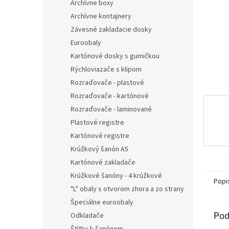
Archívne boxy
Archívne kontajnery
Závesné zakladacie dosky
Euroobaly
Kartónové dosky s gumičkou
Rýchloviazače s klipom
Rozraďovače - plastové
Rozraďovače - kartónové
Rozraďovače - laminované
Plastové registre
Kartónové registre
Krúžkový šanón A5
Kartónové zakladače
Krúžkové šanóny - 4 krúžkové
Popi
"L" obaly s otvorom zhora a zo strany
Špeciálne euroobaly
Pod
Odkladače