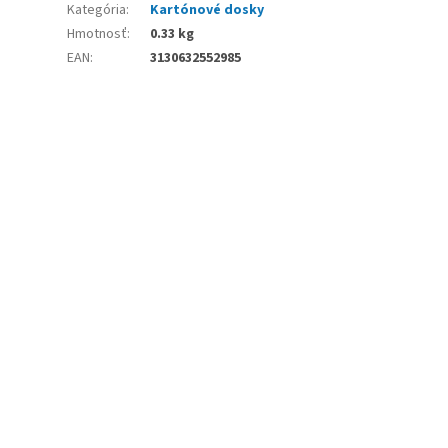
Kategória
:
Kartónové dosky
Hmotnosť
:
0.33 kg
EAN
:
3130632552985