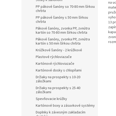
Štítky k šanónom
na u
PP pákové šanóny so 70-80 mm šírkou
mater
chrbta
pruž
vyho
PP pákové šanóny s 50 mm šírkou
chrbta
13 p
zapí
Pákové šanóny, zvonka PP, zvnútra
kapac
kartón so 70-80 mm šírkou chrbta
zvon
Pákové šanóny, zvonka PP, zvnútra
rozm
kartón s 50 mm šírkou chrbta
Krúžkové šanóny - 2 krúžkové
Plastové rýchloviazače
Kartónové rýchloviazače
Kartónové dosky s chlopňami
Držiaky na prospekty s 10-20
záložkami
Držiaky na prospekty s 25-40
záložkami
Spevňovacie krúžky
Kartónové boxy a zásuvkové systémy
Doplnky k závesným zakladacím