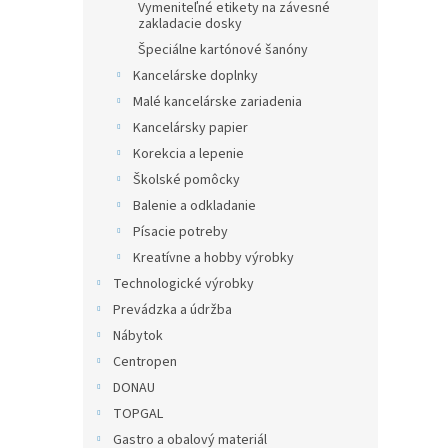
Vymeniteľné etikety na závesné
zakladacie dosky
Špeciálne kartónové šanóny
Kancelárske doplnky
Malé kancelárske zariadenia
Kancelársky papier
Korekcia a lepenie
Školské pomôcky
Balenie a odkladanie
Písacie potreby
Kreatívne a hobby výrobky
Technologické výrobky
Prevádzka a údržba
Nábytok
Centropen
DONAU
TOPGAL
Gastro a obalový materiál