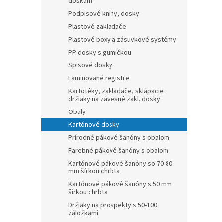
doskám
Podpisové knihy, dosky
Plastové zakladače
Plastové boxy a zásuvkové systémy
PP dosky s gumičkou
Spisové dosky
Laminované registre
Kartotéky, zakladače, sklápacie
držiaky na závesné zakl. dosky
Obaly
Kartónové dosky
Prírodné pákové šanóny s obalom
Farebné pákové šanóny s obalom
Kartónové pákové šanóny so 70-80
mm šírkou chrbta
Kartónové pákové šanóny s 50 mm
šírkou chrbta
Držiaky na prospekty s 50-100
záložkami