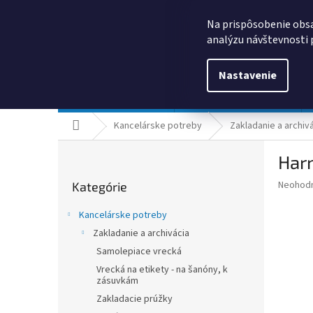
Prejsť
0385325635
obchod@kancpapier.sk
na
Na prispôsobenie obsa
obsah
analýzu návštevnosti 
Nastavenie
Kancelárske potreby
Technologické výrobky
Domov
Kancelárske potreby
Zakladanie a archiv
B
Har
o
Preskočiť
č
Priemer
Neohod
Kategórie
kategórie
n
hodnote
ý
produkt
Kancelárske potreby
p
je
Zakladanie a archivácia
0,0
a
z
Samolepiace vrecká
n
5
e
Vrecká na etikety - na šanóny, k
hviezdič
zásuvkám
l
Zakladacie prúžky