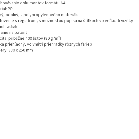
chovávanie dokumentov formátu A4
iál: PP
ný, odolný, z polypropylénového materiálu
tovenie s registrom, s možnosťou popisu na štítkoch vo veľkosti vizitky
riehradiek
nanie na patent
ita: približne 400 listov (80 g/m²)
ka priehľadný, vo vnútri priehradky rôznych farieb
ery: 330 x 250 mm