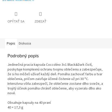
OPÝTAŤ SA
ZDIEĽAŤ
Popis
Diskusia
Podrobný popis
Jedinečná pracia kapsula Coccolino 3v1 Black&Dark čistí,
poskytuje komplexnú ochranu tvojmu oblečeniu a zabezpečuje,
že si ho môžeš užívať každý deň. Pomáha zachovať farbu a tvar
oblečenia, pričom zaisťuje účinné čistenie už pri 30 °C.
Intenzívna vôňa zabezpečí, že oblečenie zostane dlho svieže, a
trojitý účinok pomáha chrániť oblečenie, aby vyzeralo dlho ako
nové.
Obsahuje kapsuly na 40 praní
40 × 17,3 g