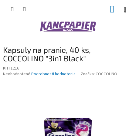
Prejsť
NÁKUP
na
obsah
KOŠÍK
Kapsuly na pranie, 40 ks,
COCCOLINO "3in1 Black"
KHT1216
Priemerné
Neohodnotené
Podrobnosti hodnotenia
Značka:
COCCOLINO
hodnotenie
produktu
je
0,0
z
5
hviezdičiek.