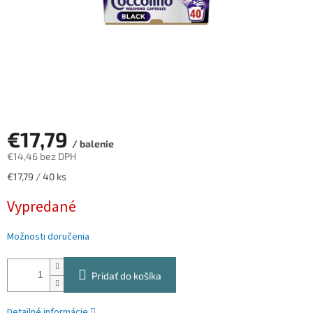
€17,79
/ balenie
€14,46 bez DPH
Jednotková
€17,79 / 40 ks
cena:
Vypredané
Možnosti doručenia
Pridať do košíka
Detailné informácie