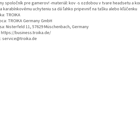
lny spoločník pre gamerov! -materiál: kov -s ozdobou v tvare headsetu a ko
a karabínkovému uchyteniu sa dá ľahko pripevniť na tašku alebo kľúčenku
ka: TROIKA
bca: TROIKA Germany GmbH
sa: Nisterfeld 11, 57629 Müschenbach, Germany
 https://business.troika.de/
l: service@troika.de