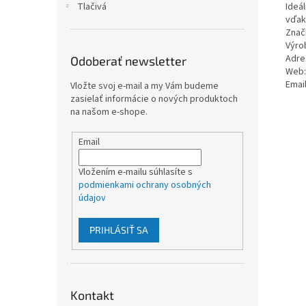
Ideá
Tlačivá
vďak
Znač
Výro
Adre
Odoberať newsletter
Web:
Emai
Vložte svoj e-mail a my Vám budeme
zasielať informácie o nových produktoch
na našom e-shope.
Email
Vložením e-mailu súhlasíte s
podmienkami ochrany osobných
údajov
PRIHLÁSIŤ SA
Kontakt