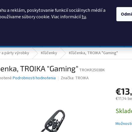
AKO NAKUPOVAŤ
OBCHODNÉ PODMIENKY
PODMIENKY OCHRANY
hu a reklám, poskytovanie funkcií sociálnych médií a
Odmi
používame súbory cookie. Viac informácií
tu
.
HĽADAŤ
Prevádzka a údržba
Nábytok
Centropen
DONAU
a párty výrobky
Kľúčenky
Kľúčenka, TROIKA "Gaming"
čenka, TROIKA "Gaming"
TROKR2503BK
né
notené
Podrobnosti hodnotenia
Značka:
TROIKA
nie
€13
u
€11,14 b
Jednotk
Skla
cena:
iek.
Možnosti