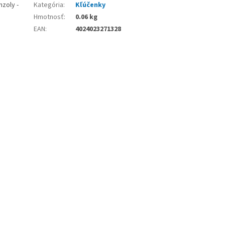
nzoly -
Kategória
:
Kľúčenky
Hmotnosť
:
0.06 kg
EAN
:
4024023271328