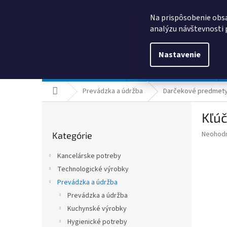
Prejsť
0385325635
obchod@kancpapier.sk
na
Na prispôsobenie obsa
obsah
analýzu návštevnosti 
Nastavenie
Kancelárske potreby
Technologické výrobky
Domov
Prevádzka a údržba
Darčekové predmety 
B
Kľú
o
Preskočiť
č
Priemer
Neohod
Kategórie
kategórie
n
hodnote
ý
produkt
Kancelárske potreby
p
je
Technologické výrobky
0,0
a
z
Prevádzka a údržba
n
5
e
Prevádzka a údržba
hviezdič
l
Kuchynské výrobky
Hygienické potreby