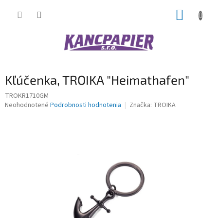
Prejsť
NÁKUP
na
obsah
KOŠÍK
Kľúčenka, TROIKA "Heimathafen"
TROKR1710GM
Priemerné
Neohodnotené
Podrobnosti hodnotenia
Značka:
TROIKA
hodnotenie
produktu
je
0,0
z
5
hviezdičiek.