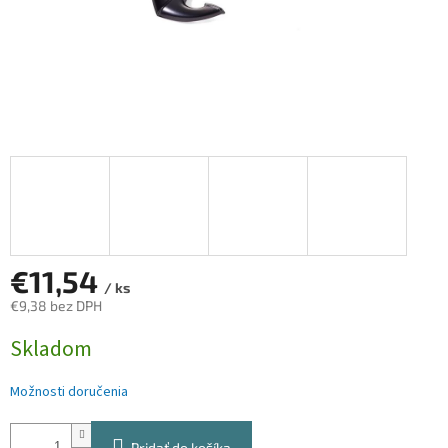
€11,54
/ ks
€9,38 bez DPH
Jednotková
Skladom
cena:
Možnosti doručenia
Pridať do košíka