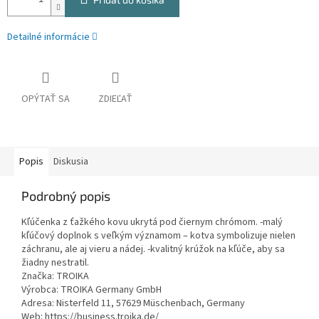
Detailné informácie
OPÝTAŤ SA
ZDIEĽAŤ
Popis
Diskusia
Podrobný popis
Kľúčenka z ťažkého kovu ukrytá pod čiernym chrómom. -malý
kľúčový doplnok s veľkým významom – kotva symbolizuje nielen
záchranu, ale aj vieru a nádej. -kvalitný krúžok na kľúče, aby sa
žiadny nestratil.
Značka: TROIKA
Výrobca: TROIKA Germany GmbH
Adresa: Nisterfeld 11, 57629 Müschenbach, Germany
Web: https://business.troika.de/