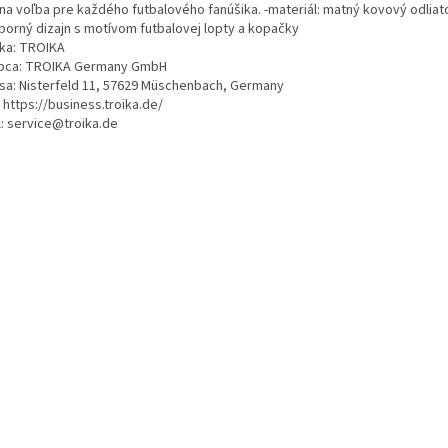
lna voľba pre každého futbalového fanúšika. -materiál: matný kovový odliato
eborný dizajn s motívom futbalovej lopty a kopačky
ka: TROIKA
bca: TROIKA Germany GmbH
sa: Nisterfeld 11, 57629 Müschenbach, Germany
 https://business.troika.de/
l: service@troika.de