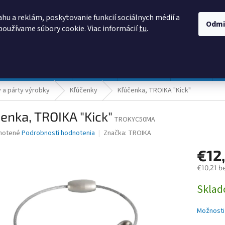
AKO NAKUPOVAŤ
OBCHODNÉ PODMIENKY
PODMIENKY OCHRANY
hu a reklám, poskytovanie funkcií sociálnych médií a
Odmi
používame súbory cookie. Viac informácií
tu
.
HĽADAŤ
Prevádzka a údržba
Nábytok
Centropen
DONAU
a párty výrobky
Kľúčenky
Kľúčenka, TROIKA "Kick"
enka, TROIKA "Kick"
TROKYC50MA
né
notené
Podrobnosti hodnotenia
Značka:
TROIKA
nie
€12
u
€10,21 b
Jednotk
Skla
cena:
iek.
Možnosti