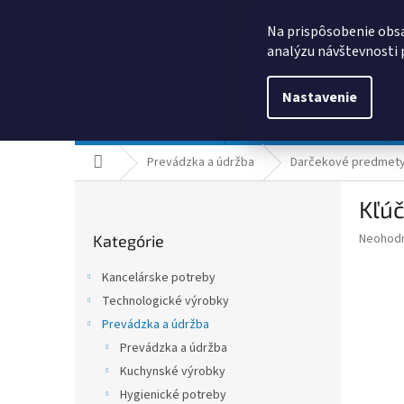
Prejsť
0385325635
obchod@kancpapier.sk
na
Na prispôsobenie obsa
obsah
analýzu návštevnosti 
Nastavenie
Kancelárske potreby
Technologické výrobky
Domov
Prevádzka a údržba
Darčekové predmety 
B
Kľúč
o
Preskočiť
č
Priemer
Neohod
Kategórie
kategórie
n
hodnote
ý
produkt
Kancelárske potreby
p
je
Technologické výrobky
0,0
a
z
Prevádzka a údržba
n
5
e
Prevádzka a údržba
hviezdič
l
Kuchynské výrobky
Hygienické potreby