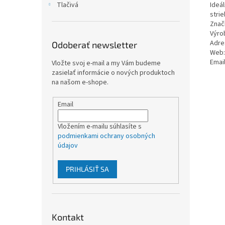
Ideá
Tlačivá
stri
Znač
Výro
Adre
Odoberať newsletter
Web:
Emai
Vložte svoj e-mail a my Vám budeme
zasielať informácie o nových produktoch
na našom e-shope.
Email
Vložením e-mailu súhlasíte s
podmienkami ochrany osobných
údajov
PRIHLÁSIŤ SA
Kontakt