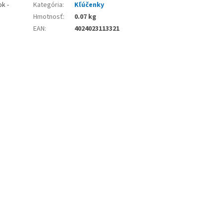
k -
Kategória
:
Kľúčenky
Hmotnosť
:
0.07 kg
EAN
:
4024023113321