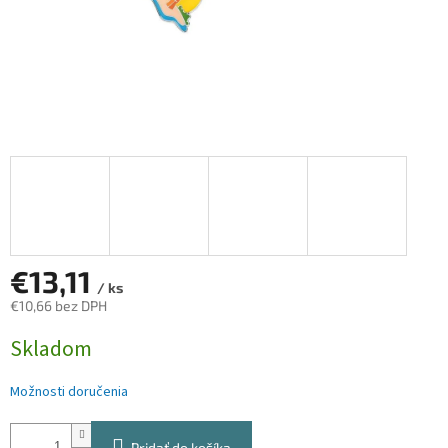
€13,11
/ ks
€10,66 bez DPH
Jednotková
Skladom
cena:
Možnosti doručenia
Pridať do košíka