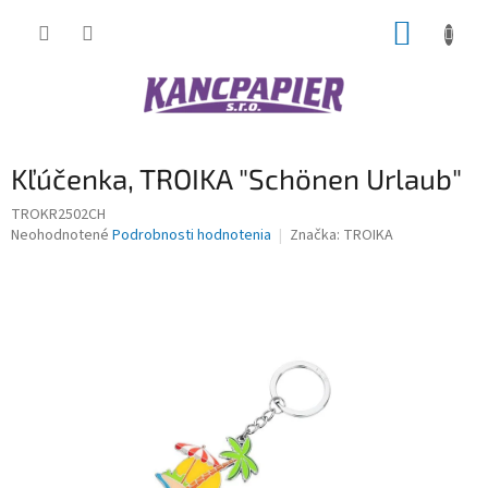
Prejsť
NÁKUP
na
obsah
KOŠÍK
Kľúčenka, TROIKA "Schönen Urlaub"
TROKR2502CH
Priemerné
Neohodnotené
Podrobnosti hodnotenia
Značka:
TROIKA
hodnotenie
produktu
je
0,0
z
5
hviezdičiek.