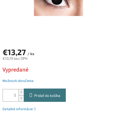
€13,27
/ ks
€10,79 bez DPH
Jednotková
Vypredané
cena:
Možnosti doručenia
Pridať do košíka
Detailné informácie