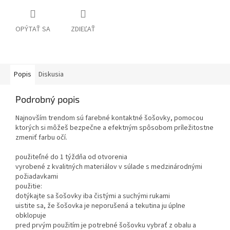
OPÝTAŤ SA
ZDIEĽAŤ
Popis
Diskusia
Podrobný popis
Najnovším trendom sú farebné kontaktné šošovky, pomocou
ktorých si môžeš bezpečne a efektným spôsobom príležitostne
zmeniť farbu očí.
použiteľné do 1 týždňa od otvorenia
vyrobené z kvalitných materiálov v súlade s medzinárodnými
požiadavkami
použitie:
dotýkajte sa šošovky iba čistými a suchými rukami
uistite sa, že šošovka je neporušená a tekutina ju úplne
obklopuje
pred prvým použitím je potrebné šošovku vybrať z obalu a