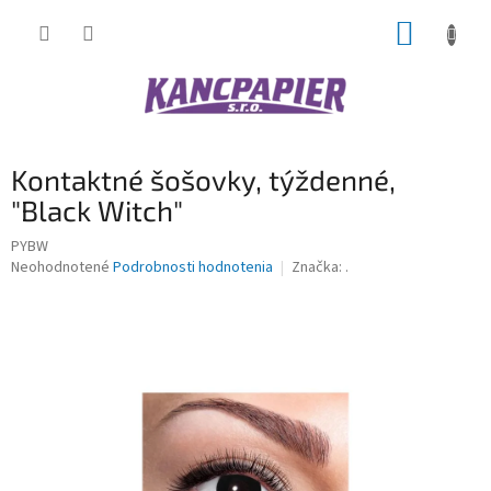
Prejsť
NÁKUP
na
obsah
KOŠÍK
Kontaktné šošovky, týždenné,
"Black Witch"
PYBW
Priemerné
Neohodnotené
Podrobnosti hodnotenia
Značka:
.
hodnotenie
produktu
je
0,0
z
5
hviezdičiek.