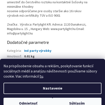
umiestniť do čerstvého roztoku na kontaktné šošovky na
minimálne 4 hodiny
nosenie odporúčame pre osoby staršie ako 16 rokov
výrobok má certifikáty TÜV a ISO 9001
Značka: . Výrobca: Partylight Kft. Adresa: 2120 Dunakeszi,
Magdolna u. 15. , Hungary Web: www.partylight.hu Email:
info@partylight.hu
Dodatočné parametre
Kategória
:
Iné party výrobky
Hmotnosť
:
0.01 kg
EAN
:
4251302214435
Na prispôsobenie obsahu a reklám, poskytovanie funkcií
sociálnych médií a analýzu návštevnosti používame súbory
Z
cookie. Viac informácií
tu
.
á
Vytvoril Shoptet
p
Nastavenie
ä
t
Copyright 2026
www.kancpapier.sk
. Všetky práva vyhradené.
i
Odmietnuť
Súhlasím
Upraviť nastavenie cookies