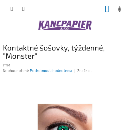
Prejsť
NÁKUP
na
obsah
KOŠÍK
Kontaktné šošovky, týždenné,
"Monster"
PYM
Priemerné
Neohodnotené
Podrobnosti hodnotenia
Značka:
.
hodnotenie
produktu
je
0,0
z
5
hviezdičiek.