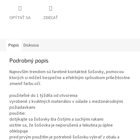
OPÝTAŤ SA
ZDIEĽAŤ
Popis
Diskusia
Podrobný popis
Najnovším trendom sú farebné kontaktné šošovky, pomocou
ktorých si môžeš bezpečne a efektným spôsobom príležitostne
zmeniť farbu očí.
použiteľné do 1 týždňa od otvorenia
vyrobené z kvalitných materiálov v súlade s medzinárodnými
požiadavkami
použitie:
dotýkajte sa šošovky iba čistými a suchými rukami
uistite sa, že šošovka je neporušená a tekutina ju úplne
obklopuje
pred prvým použitím je potrebné šošovku vybrať z obalu a