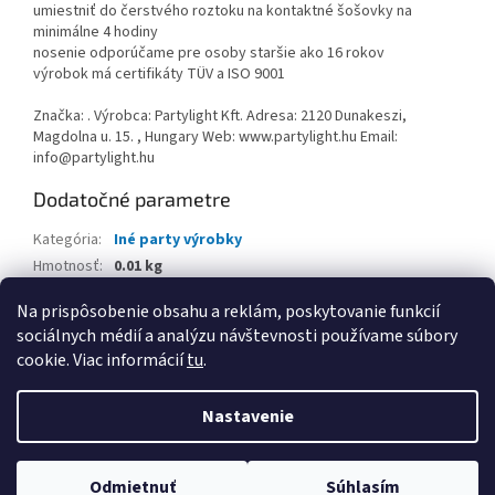
umiestniť do čerstvého roztoku na kontaktné šošovky na
minimálne 4 hodiny
nosenie odporúčame pre osoby staršie ako 16 rokov
výrobok má certifikáty TÜV a ISO 9001
Značka: . Výrobca: Partylight Kft. Adresa: 2120 Dunakeszi,
Magdolna u. 15. , Hungary Web: www.partylight.hu Email:
info@partylight.hu
Dodatočné parametre
Kategória
:
Iné party výrobky
Hmotnosť
:
0.01 kg
EAN
:
4251302246610
Na prispôsobenie obsahu a reklám, poskytovanie funkcií
sociálnych médií a analýzu návštevnosti používame súbory
Z
cookie. Viac informácií
tu
.
á
Vytvoril Shoptet
p
Nastavenie
ä
t
Copyright 2026
www.kancpapier.sk
. Všetky práva vyhradené.
i
Odmietnuť
Súhlasím
Upraviť nastavenie cookies