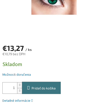
€13,27
/ ks
€10,79 bez DPH
Jednotková
Skladom
cena:
Možnosti doručenia
Pridať do košíka
Detailné informácie