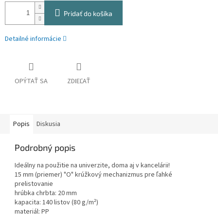
Pridať do košíka
Detailné informácie
OPÝTAŤ SA
ZDIEĽAŤ
Popis
Diskusia
Podrobný popis
Ideálny na použitie na univerzite, doma aj v kancelárii!
15 mm (priemer) "O" krúžkový mechanizmus pre ľahké
prelistovanie
hrúbka chrbta: 20 mm
kapacita: 140 listov (80 g/m²)
materiál: PP