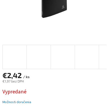
€2,42
/ ks
€1,97 bez DPH
Jednotková
Vypredané
cena:
Možnosti doručenia