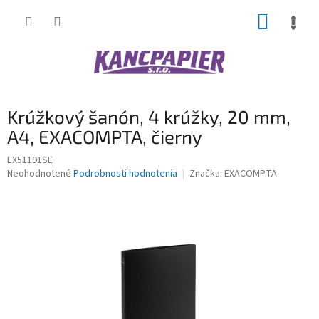
Prejsť
NÁKUP
na
obsah
KOŠÍK
Krúžkový šanón, 4 krúžky, 20 mm,
A4, EXACOMPTA, čierny
EX51191SE
Priemerné
Neohodnotené
Podrobnosti hodnotenia
Značka:
EXACOMPTA
hodnotenie
produktu
je
0,0
z
5
hviezdičiek.