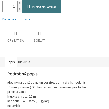
Pridať do košíka
Detailné informácie
OPÝTAŤ SA
ZDIEĽAŤ
Popis
Diskusia
Podrobný popis
Ideálny na použitie na univerzite, doma aj v kancelárii!
15 mm (priemer) "O" krúžkový mechanizmus pre ľahké
prelistovanie
hrúbka chrbta: 20 mm
kapacita: 140 listov (80 g/m²)
materiál: PP