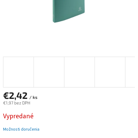
€2,42
/ ks
€1,97 bez DPH
Jednotková
Vypredané
cena:
Možnosti doručenia