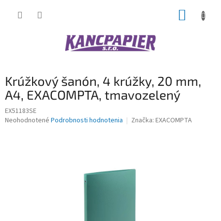
Prejsť
NÁKUP
na
obsah
KOŠÍK
Krúžkový šanón, 4 krúžky, 20 mm,
A4, EXACOMPTA, tmavozelený
EX51183SE
Priemerné
Neohodnotené
Podrobnosti hodnotenia
Značka:
EXACOMPTA
hodnotenie
produktu
je
0,0
z
5
hviezdičiek.