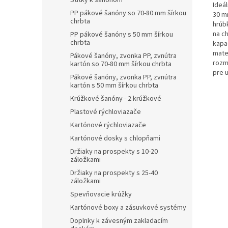
Štítky k šanónom
Ideál
PP pákové šanóny so 70-80 mm šírkou
30 m
chrbta
hrúb
na ch
PP pákové šanóny s 50 mm šírkou
chrbta
kapac
mater
Pákové šanóny, zvonka PP, zvnútra
rozm
kartón so 70-80 mm šírkou chrbta
pre 
Pákové šanóny, zvonka PP, zvnútra
kartón s 50 mm šírkou chrbta
Krúžkové šanóny - 2 krúžkové
Plastové rýchloviazače
Kartónové rýchloviazače
Kartónové dosky s chlopňami
Držiaky na prospekty s 10-20
záložkami
Držiaky na prospekty s 25-40
záložkami
Spevňovacie krúžky
Kartónové boxy a zásuvkové systémy
Doplnky k závesným zakladacím