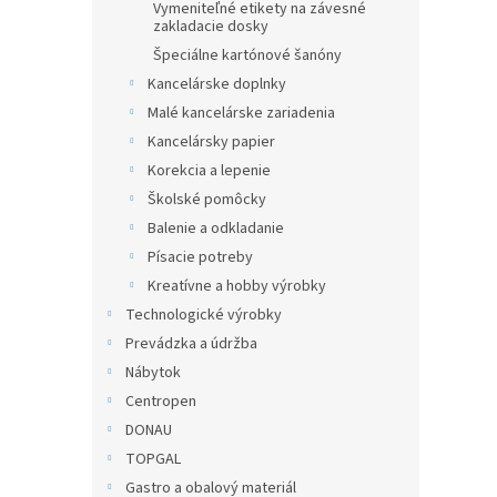
Vymeniteľné etikety na závesné
zakladacie dosky
Špeciálne kartónové šanóny
Kancelárske doplnky
Malé kancelárske zariadenia
Kancelársky papier
Korekcia a lepenie
Školské pomôcky
Balenie a odkladanie
Písacie potreby
Kreatívne a hobby výrobky
Technologické výrobky
Prevádzka a údržba
Nábytok
Centropen
DONAU
TOPGAL
Gastro a obalový materiál