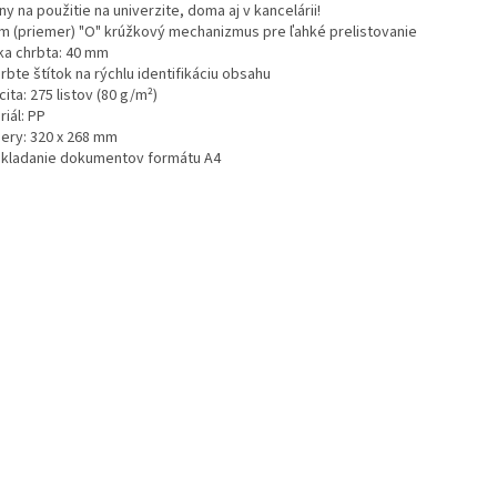
ny na použitie na univerzite, doma aj v kancelárii!
m (priemer) "O" krúžkový mechanizmus pre ľahké prelistovanie
ka chrbta: 40 mm
rbte štítok na rýchlu identifikáciu obsahu
ita: 275 listov (80 g/m²)
iál: PP
ery: 320 x 268 mm
ukladanie dokumentov formátu A4