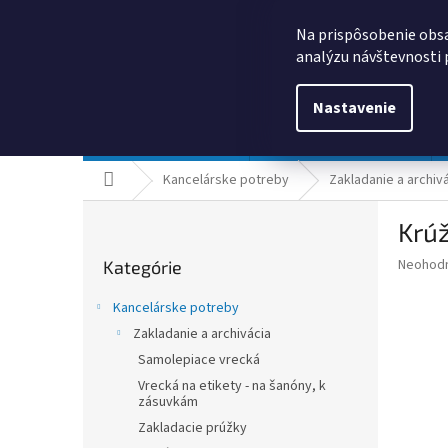
Prejsť
0385325635
obchod@kancpapier.sk
na
Na prispôsobenie obsa
obsah
analýzu návštevnosti 
Nastavenie
Kancelárske potreby
Technologické výrobky
Domov
Kancelárske potreby
Zakladanie a archiv
B
Krú
o
Preskočiť
č
Priemer
Neohod
Kategórie
kategórie
n
hodnote
ý
produkt
Kancelárske potreby
p
je
Zakladanie a archivácia
0,0
a
z
Samolepiace vrecká
n
5
e
Vrecká na etikety - na šanóny, k
hviezdič
zásuvkám
l
Zakladacie prúžky