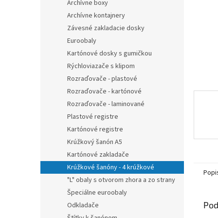
Archívne boxy
Archívne kontajnery
Závesné zakladacie dosky
Euroobaly
Kartónové dosky s gumičkou
Rýchloviazače s klipom
Rozraďovače - plastové
Rozraďovače - kartónové
Rozraďovače - laminované
Plastové registre
Kartónové registre
Krúžkový šanón A5
Kartónové zakladače
Krúžkové šanóny - 4 krúžkové
Popi
"L" obaly s otvorom zhora a zo strany
Špeciálne euroobaly
Pod
Odkladače