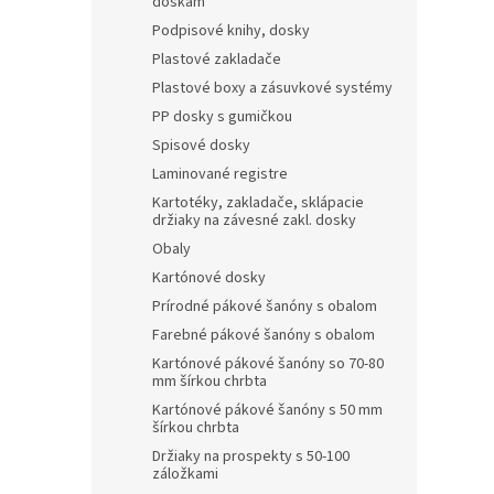
doskám
Podpisové knihy, dosky
Plastové zakladače
Plastové boxy a zásuvkové systémy
PP dosky s gumičkou
Spisové dosky
Laminované registre
Kartotéky, zakladače, sklápacie
držiaky na závesné zakl. dosky
Obaly
Kartónové dosky
Prírodné pákové šanóny s obalom
Farebné pákové šanóny s obalom
Kartónové pákové šanóny so 70-80
mm šírkou chrbta
Kartónové pákové šanóny s 50 mm
šírkou chrbta
Držiaky na prospekty s 50-100
záložkami