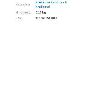
Krúžkové šanóny - 4
Kategória
:
krúžkové
Hmotnosť
:
0.17 kg
EAN
:
3130635512818