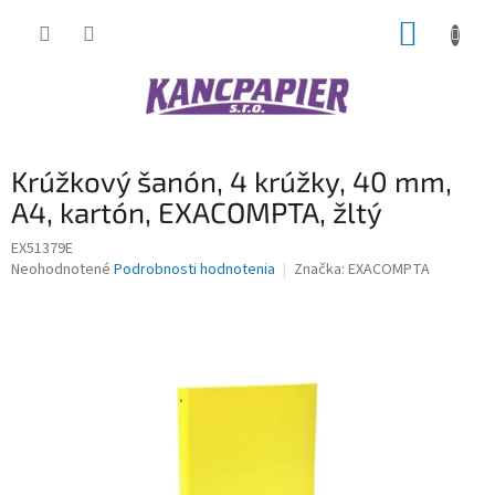
Prejsť
NÁKUP
na
obsah
KOŠÍK
Krúžkový šanón, 4 krúžky, 40 mm,
A4, kartón, EXACOMPTA, žltý
EX51379E
Priemerné
Neohodnotené
Podrobnosti hodnotenia
Značka:
EXACOMPTA
hodnotenie
produktu
je
0,0
z
5
hviezdičiek.