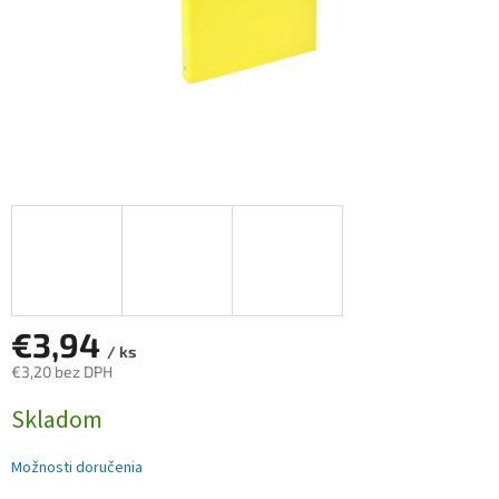
€3,94
/ ks
€3,20 bez DPH
Jednotková
Skladom
cena:
Možnosti doručenia