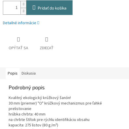
Pridať do košíka
Detailné informácie
OPÝTAŤ SA
ZDIEĽAŤ
Popis
Diskusia
Podrobný popis
Kvalitný ekologický krúžkový šanón!
30 mm (priemer) "O" krúžkový mechanizmus pre ľahké
prelistovanie
hrúbka chrbta: 40 mm
na chrbte štítok pre rýchlu identifikáciu obsahu
kapacita: 275 listov (80 g/m²)