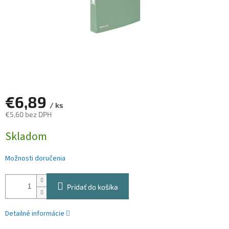
€6,89
/ ks
€5,60 bez DPH
Jednotková
Skladom
cena:
Možnosti doručenia
Pridať do košíka
Detailné informácie