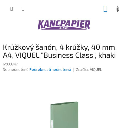
Prejsť
NÁKUP
na
obsah
KOŠÍK
Krúžkový šanón, 4 krúžky, 40 mm,
A4, VIQUEL "Business Class", khaki
IV099847
Priemerné
Neohodnotené
Podrobnosti hodnotenia
Značka:
VIQUEL
hodnotenie
produktu
je
0,0
z
5
hviezdičiek.